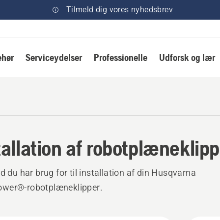
Tilmeld dig vores nyhedsbrev
ehør
Serviceydelser
Professionelle
Udforsk og lær
tallation af robotplæneklip
ad du har brug for til installation af din Husqvarna
wer®-robotplæneklipper.