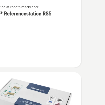
ation af robotplæneklipper
® Referencestation RS5
estation