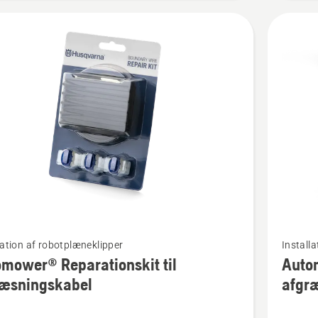
Se
lation af robotplæneklipper
Install
flere
mower® Reparationskit til
Auto
detaljer
ræsningskabel
afgr
om
ower®
Automo