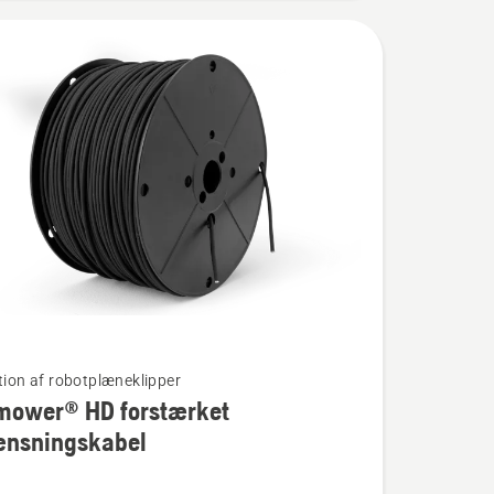
ation af robotplæneklipper
mower® HD forstærket
ænsningskabel
wer®