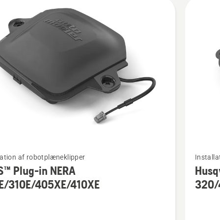
kter
Se
lation af robotplæneklipper
Install
flere
S™ Plug-in NERA
Husq
detaljer
E/310E/405XE/410XE
320/
om
Husqvar