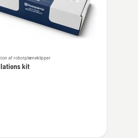
ation af robotplæneklipper
llations kit
ions