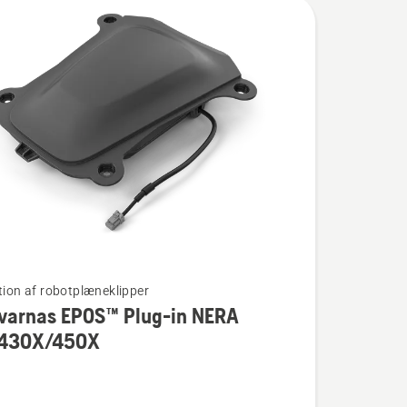
ation af robotplæneklipper
varnas EPOS™ Plug-in NERA
430X/450X
nas