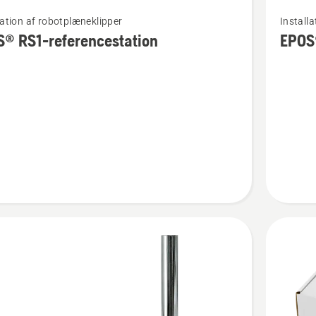
Se
lation af robotplæneklipper
Install
flere
® RS1-referencestation
EPOS
detaljer
om
EPOS®
Referenc
cestation
RS5