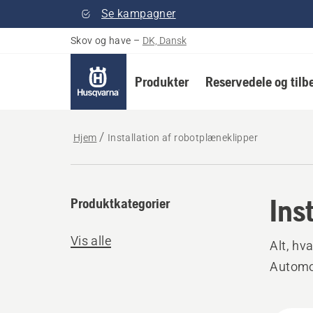
Se kampagner
Skov og have
–
DK, Dansk
Produkter
Reservedele og tilb
Hjem
Installation af robotplæneklipper
Ins
Produktkategorier
Vis alle
Alt, hv
Automo