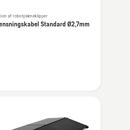
ation af robotplæneklipper
ænsningskabel Standard Ø2,7mm
ningskabel
d