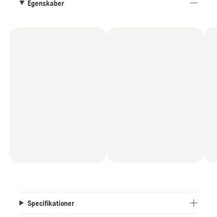
forskellige behov og græsforhold. Justeringen er
Egenskaber
fjederassisteret for at reducere belastningen for
operatøren.
Motorfunktioner som automatisk choker, oliefilter
og dobbeltcylinder samt robust design med
foraksler i støbejern sikrer pålidelig og holdbar
ydelse. ROS (reverse operation system) aktiveres
med startnøglen for hurtig adgang til baglæns
klipning og for at minimere risikoen for, at
funktionen bruges utilsigtet.
Specifikationer