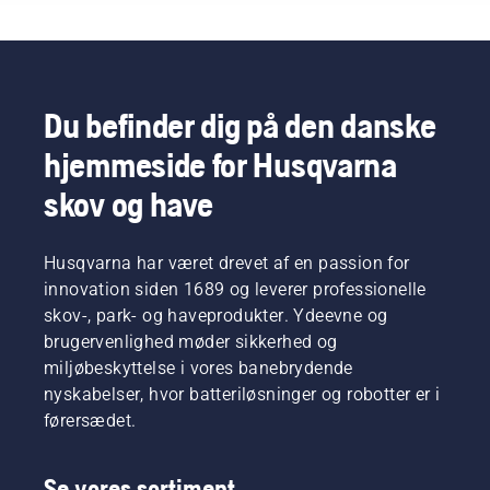
perfekt
med
varmere
sæsonen,
græsplæne
familie
dage.
så du
i det
og
Tag
kan
kommende
venner –
først et
holde en
år. Tag
det er
kig på
sund og
først et
det, du
vores
Du befinder dig på den danske
frodig
kig på
ønsker,
vigtigste
græsplæne.
hjemmeside for Husqvarna
vores
din
tips for
vigtigste
græsplæne
hele
skov og have
tips for
skal
sæsonen,
hele
være,
så du
sæsonen,
ikke?
kan
Husqvarna har været drevet af en passion for
så du
Men
holde en
kan
hvad nu,
innovation siden 1689 og leverer professionelle
sund og
holde en
hvis
frodig
skov-, park- og haveprodukter. Ydeevne og
sund og
tørre,
græsplæne.
brugervenlighed møder sikkerhed og
frodig
brune
miljøbeskyttelse i vores banebrydende
græsplæne.
pletter
nyskabelser, hvor batteriløsninger og robotter er i
og
ukrudt
førersædet.
ødelægger
oplevelsen?
Se vores sortiment
Ingen