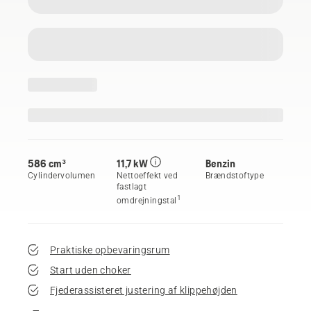
586 cm³
11,7 kW
Benzin
Cylindervolumen
Nettoeffekt ved
Brændstoftype
fastlagt
1
omdrejningstal
Praktiske opbevaringsrum
Start uden choker
Fjederassisteret justering af klippehøjden