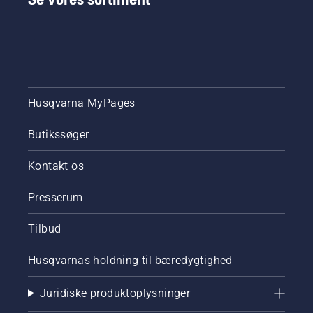
grund til
bekymring.
Her er en
trinvis
vejledning
til,
hvordan
Husqvarna MyPages
du fikser
en
Butikssøger
græsplæne
med
pletvis
Kontakt os
græs.
Presserum
Tilbud
Husqvarnas holdning til bæredygtighed
Juridiske produktoplysninger