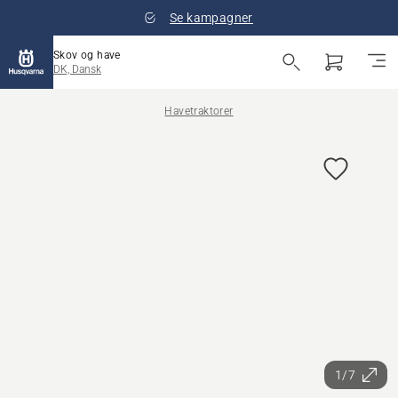
Se kampagner
Skov og have
DK, Dansk
Havetraktorer
1/7