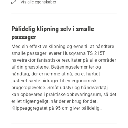
Vis alle egenskaber
Pålidelig klipning selv i smalle
passager
Med sin effektive klipning og evne til at håndtere
smalle passager leverer Husqvarna TS 215T
havetraktor fantastiske resultater på alle områder
af din græsplæne. Betjeningselementer og
håndtag, der er nemme at nå, og et hurtigt
justeret sæde bidrager til en ergonomisk
brugeroplevelse. Småt udstyr og håndværktøj
kan opbevares i praktiske opbevaringsrum, så det
er let tilgængeligt, når der er brug for det.
Klippeaggregatet på 95 cm giver pålidelig
klipning, og med et bredt udvalg af klippehøjder
kan der foretages justeringer, så det passer til