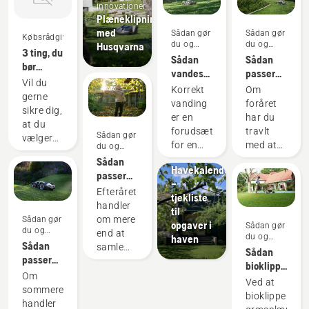
innovationer
Plæneklipning
med
Sådan gør
Sådan gør
Købsrådgivning
du og
du og
Husqvarna
3 ting, du
vejledninger
vejledninger
Sådan
Sådan
bør
vandes
passer
overveje,
Vil du
græsplænen
du på din
Korrekt
Om
før du
gerne
forårsgræspl
vanding
foråret
køber en
sikre dig,
– 9 gode
er en
har du
havetraktor
at du
tips
Sådan gør
forudsætning
travlt
Sådan gør
vælger
du og
for en
med at
du og
den
vejledninger
vejledninger
grøn og
gøre
Sådan
bedste
Havekalender
sund
haven
passer
havetraktor?
–
græsplæne.
klar til
du på din
Efteråret
Her er et
tjekliste
Her
nye
efterårsgræsplæne
handler
par gode
til
finder du
blomster
– 6 gode
om mere
Sådan gør
råd til,
opgaver i
Sådan gør
Husqvarnas
og
tip
du og
end at
hvordan
du og
haven
tips til,
varmere
vejledninger
Sådan
samle
vejledninger
du
Sådan
hvordan
vejr. Her
passer
blade og
vælger
bioklippes
du
er nogle
du på din
forberede
Om
den
græs og
Ved at
holder
enkle tip
sommergræsplæne
haven
sommeren
rigtige
blade
bioklippe
græsplænen
til
– 6 gode
på de
handler
model.