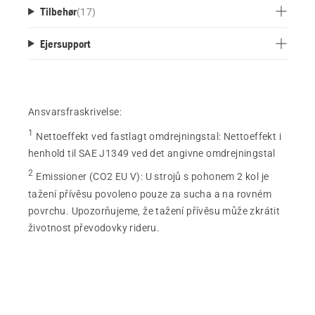
Tilbehør
(
17
)
Ejersupport
Ansvarsfraskrivelse:
1
Nettoeffekt ved fastlagt omdrejningstal
:
Nettoeffekt i
henhold til SAE J1349 ved det angivne omdrejningstal
2
Emissioner (CO2 EU V)
:
U strojů s pohonem 2 kol je
tažení přívěsu povoleno pouze za sucha a na rovném
povrchu. Upozorňujeme, že tažení přívěsu může zkrátit
životnost převodovky rideru.