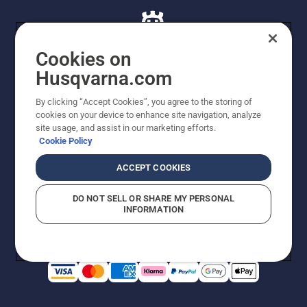
Cookies on
Husqvarna.com
© Husqvarna AB (publ). Alle rettigheder forbeholdes. De
By clicking “Accept Cookies”, you agree to the storing of
viste priser er vejledende udsalgspriser. Der tages
cookies on your device to enhance site navigation, analyze
forbehold for stave- og trykfejl samt prisændringer. Vi
site usage, and assist in our marketing efforts.
stræber efter at have så nøjagtige oplysningerne på
Cookie Policy
dette websted som muligt. Alle anførte priser er
vejledende udsalgspriser (inkl. moms), medmindre
ACCEPT COOKIES
produktet kan købes direkte.
Cookiepolitik
Anvendelsesvilkår
DO NOT SELL OR SHARE MY PERSONAL
Bekendtgørelse vedr. beskyttelse af personlige oplysninger
INFORMATION
Imprint
Rapporter formodede overtrædelser