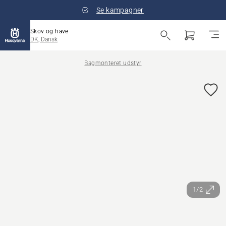
Se kampagner
Skov og have
DK, Dansk
Bagmonteret udstyr
1/2