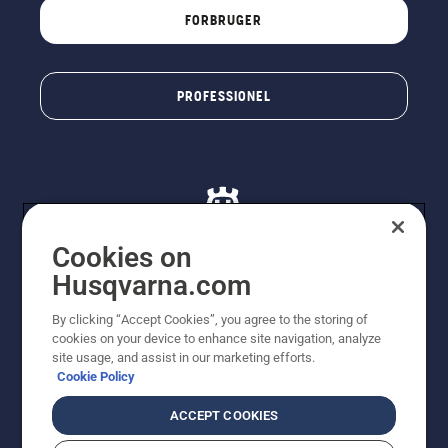
FORBRUGER
PROFESSIONEL
Cookies on
Husqvarna.com
© Husqvarna AB (publ). Alle rettigheder forbeholdes. De
By clicking “Accept Cookies”, you agree to the storing of
viste priser er vejledende udsalgspriser. Der tages
cookies on your device to enhance site navigation, analyze
forbehold for stave- og trykfejl samt prisændringer. Vi
site usage, and assist in our marketing efforts.
stræber efter at have så nøjagtige oplysningerne på
Cookie Policy
dette websted som muligt. Alle anførte priser er
vejledende udsalgspriser (inkl. moms), medmindre
ACCEPT COOKIES
produktet kan købes direkte.
Cookiepolitik
Anvendelsesvilkår