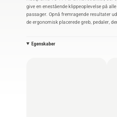
give en enestående klippeoplevelse på alle
passager. Opnå fremragende resultater ud
de ergonomisk placerede greb, pedaler, der
fjederunderstøttede klippebord. Nyd proble
græsplæne. Praktisk kompakt for optimeret
Egenskaber