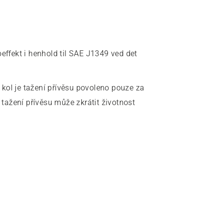
oeffekt i henhold til SAE J1349 ved det
 kol je tažení přívěsu povoleno pouze za
ažení přívěsu může zkrátit životnost