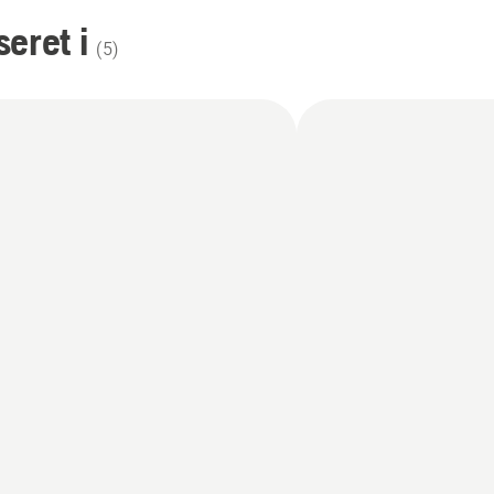
eret i
(
5
)