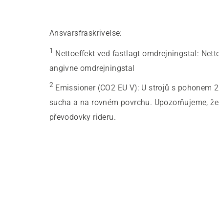
Ansvarsfraskrivelse:
1
Nettoeffekt ved fastlagt omdrejningstal
:
Nett
angivne omdrejningstal
2
Emissioner (CO2 EU V)
:
U strojů s pohonem 2
sucha a na rovném povrchu. Upozorňujeme, že t
převodovky rideru.