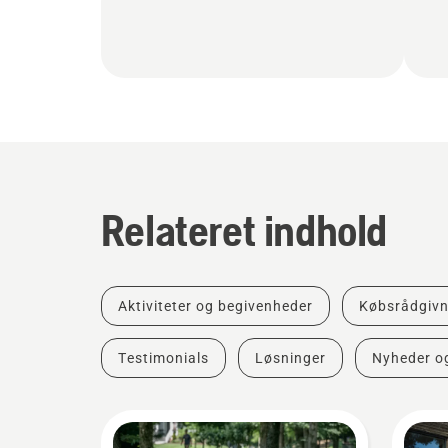
Relateret indhold
Aktiviteter og begivenheder
Købsrådgivn
Testimonials
Løsninger
Nyheder o