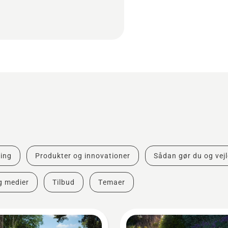
ing
Produkter og innovationer
Sådan gør du og vej
g medier
Tilbud
Temaer