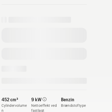
452 cm³
9 kW
Benzin
Cylindervolume
Nettoeffekt ved
Brændstoftype
n
fastlagt