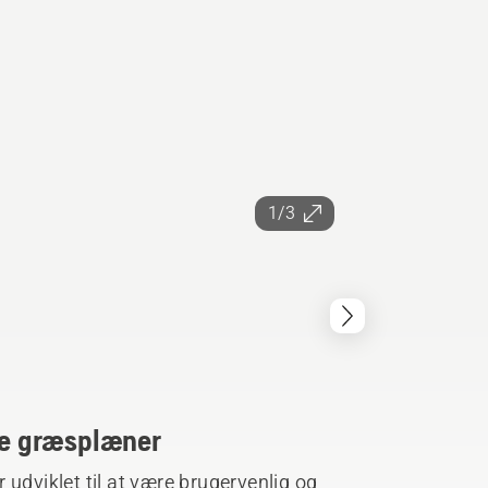
1/3
ore græsplæner
 udviklet til at være brugervenlig og