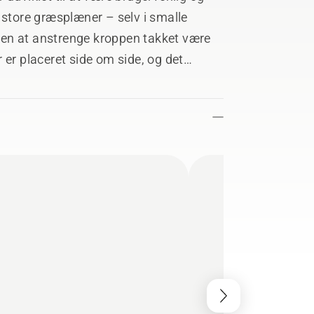
 store græsplæner – selv i smalle
en at anstrenge kroppen takket være
 er placeret side om side, og det
mfrit ejerskab og en perfekt klippet
 opbevaring, vedligeholdelse og drift.