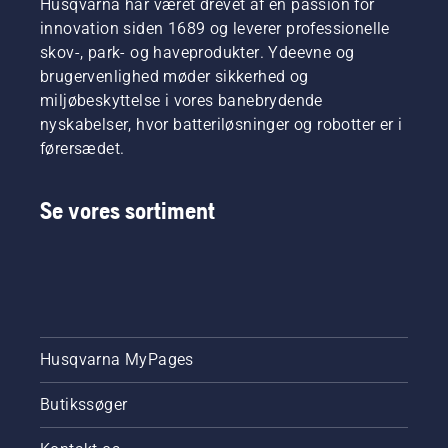
Husqvarna har været drevet af en passion for
du fikser
så du
dage.
en
innovation siden 1689 og leverer professionelle
kan
Tag
græsplæne
skov-, park- og haveprodukter. Ydeevne og
holde en
først et
med
brugervenlighed møder sikkerhed og
sund og
kig på
pletvis
frodig
miljøbeskyttelse i vores banebrydende
vores
græs.
græsplæne.
vigtigste
nyskabelser, hvor batteriløsninger og robotter er i
tips for
førersædet.
hele
sæsonen,
så du
Se vores sortiment
kan
holde en
sund og
frodig
græsplæne.
Husqvarna MyPages
Butikssøger