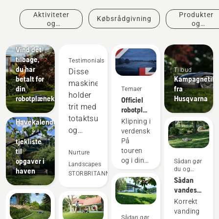
Aktiviteter
Produkter
Købsrådgivning
og
og
begivenheder
innovationer
Tilbud
Vind det
tilbage,
Testimonials
du har
Tilbud
Disse
betalt for
Kampagnetilb
maskiner
din
fra
Temaer
Sådan gør
holder
robotplæneklipper
Husqvarna
Officiel
du og
trit med
robotplæneklipperpartner
vejledninger
totaktsudstyret
for DP
Havekalender
Klipning i
World
og
–
verdensklasse.
Tour
tjekliste
På
virker
til
touren
bedre
Nurture
opgaver i
og i din
Sådan gør
på
Landscapes
du og
haven
have.
STORBRITANNIEN
mange
vejledninger
Sådan
områder.
vandes
græsplænen
Sparer
Korrekt
vanding
os
Sådan gør