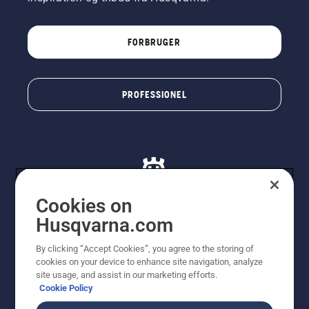
FORBRUGER
PROFESSIONEL
Cookies on
Husqvarna.com
© Husqvarna AB (publ). Alle rettigheder forbeholdes. De
By clicking “Accept Cookies”, you agree to the storing of
viste priser er vejledende udsalgspriser. Der tages
cookies on your device to enhance site navigation, analyze
forbehold for stave- og trykfejl samt prisændringer. Vi
site usage, and assist in our marketing efforts.
stræber efter at have så nøjagtige oplysningerne på
Cookie Policy
dette websted som muligt. Alle anførte priser er