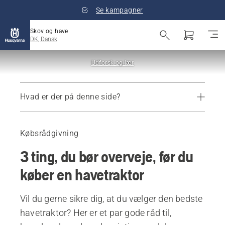
Se kampagner
Skov og have
DK, Dansk
Udforsk og lær
Hvad er der på denne side?
Guide
Anbefalede produkter
Købsrådgivning
3 ting, du bør overveje, før du
køber en havetraktor
Vil du gerne sikre dig, at du vælger den bedste
havetraktor? Her er et par gode råd til,