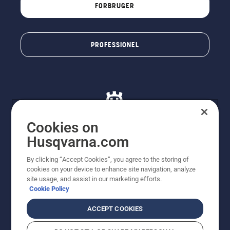
FORBRUGER
PROFESSIONEL
Cookies on
Husqvarna.com
© Husqvarna AB (publ). Alle rettigheder forbeholdes. De
By clicking “Accept Cookies”, you agree to the storing of
viste priser er vejledende udsalgspriser. Der tages
cookies on your device to enhance site navigation, analyze
forbehold for stave- og trykfejl samt prisændringer. Vi
site usage, and assist in our marketing efforts.
stræber efter at have så nøjagtige oplysningerne på
Cookie Policy
dette websted som muligt. Alle anførte priser er
vejledende udsalgspriser (inkl. moms), medmindre
ACCEPT COOKIES
produktet kan købes direkte.
Cookiepolitik
Anvendelsesvilkår