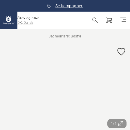
Se kampagner
Skov og have
DK, Dansk
Bagmonteret udstyr
1/1