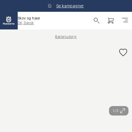
Se kampagner
Skov og have
DK, Dansk
Batteriudstyr
1/2