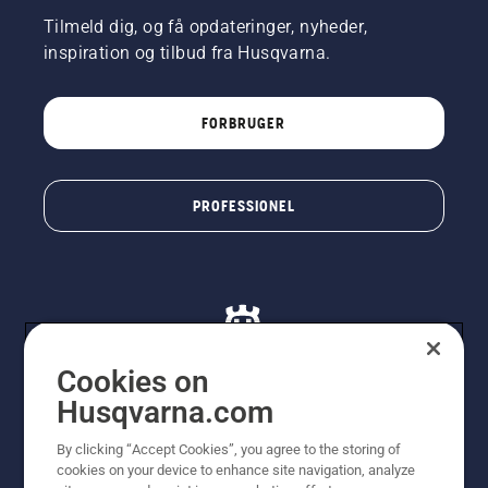
Tilmeld dig, og få opdateringer, nyheder,
inspiration og tilbud fra Husqvarna.
FORBRUGER
PROFESSIONEL
Cookies on
Husqvarna.com
© Husqvarna AB (publ). Alle rettigheder forbeholdes. De
By clicking “Accept Cookies”, you agree to the storing of
viste priser er vejledende udsalgspriser. Der tages
cookies on your device to enhance site navigation, analyze
forbehold for stave- og trykfejl samt prisændringer. Vi