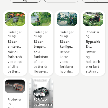
begivenheder
innovationer
Sådan gør
Sådan gør
Sådan gør
Produkter
du og
du og
du og
og
vejledninger
vejledninger
vejledninger
innovationer
Sådan
Sådan
Sådan
Rygsækbatteri
vinteropbevarer
bruger
konfigurerer
En
du dit
du savE-
og
revolution
Når du
savE-
Denne
Styrke
Husqvarna-
funktionen
monterer
inden for
forbereder
funktionen
korte
og
batteri
på din
du
håndholdte,
vinteropbevaring
på den
video
holdbarhed
batteridrevne
rygsækbatteriet
batteridrevne
af dine
batteridrevne
forklarer,
eller lavt
græstrimmer
korrekt
værktøjer
batterier,
Husqvarna-
hvordan
støjniveau
bør du
græstrimmer
du
og
Produkter
overveje
er
konfigurerer
bæredygtighe
og
nogle få
designet
og
Med
innovationer
ting for
til at
justerer
vores
POWER
at
sænke
rygsækbatteriet,
rygsækbatteri
FOR ALL-
Produkter
forlænge
trimmerhovedets
som
behøver
og
batterisystem
levetiden
omdrejningstal
bruges
du ikke
innovationer