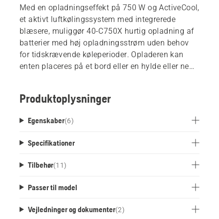
Med en opladningseffekt på 750 W og ActiveCool,
et aktivt luftkølingssystem med integrerede
blæsere, muliggør 40-C750X hurtig opladning af
batterier med høj opladningsstrøm uden behov
for tidskrævende køleperioder. Opladeren kan
enten placeres på et bord eller en hylde eller nemt
monteres på væggen ved hjælp af et vægbeslag,
der fås som tilbehør.
Produktoplysninger
Egenskaber
(
6
)
Specifikationer
Tilbehør
(
11
)
Passer til model
Vejledninger og dokumenter
(
2
)