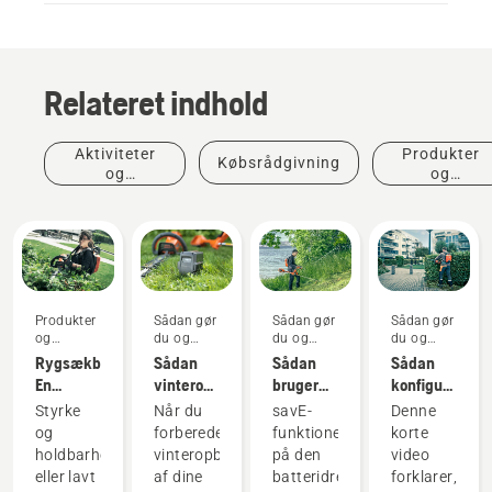
Relateret indhold
Aktiviteter
Produkter
Købsrådgivning
og
og
begivenheder
innovationer
Produkter
Sådan gør
Sådan gør
Sådan gør
og
du og
du og
du og
innovationer
vejledninger
vejledninger
vejledninger
Rygsækbatteri:
Sådan
Sådan
Sådan
En
vinteropbevarer
bruger
konfigurerer
revolution
du dit
du savE-
og
Styrke
Når du
savE-
Denne
inden for
Husqvarna-
funktionen
monterer
og
forbereder
funktionen
korte
håndholdte,
batteri
på din
du
holdbarhed
vinteropbevaring
på den
video
batteridrevne
batteridrevne
rygsækbatteri
eller lavt
af dine
batteridrevne
forklarer,