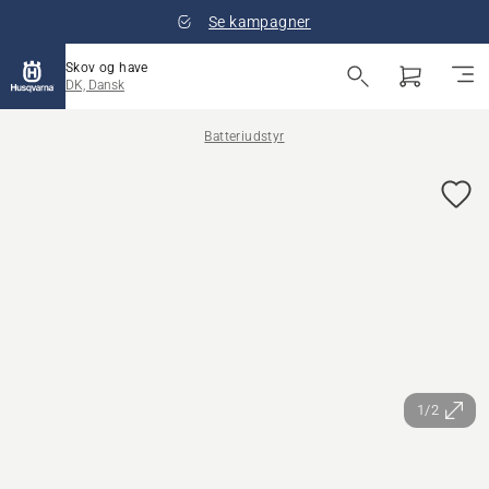
Se kampagner
Skov og have
DK, Dansk
Batteriudstyr
1/2