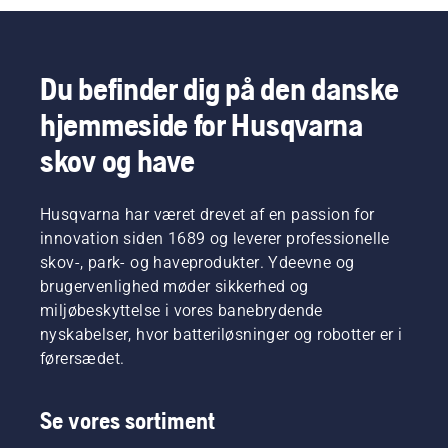
dit
for
blot
træthed,
arbejde.
håndholdt
trykke
når du
Med
elektrisk
på én
bruger
batteridrevne
udstyr
knap på
det, så
Du befinder dig på den danske
produkter
og
den
du kan
hjemmeside for Husqvarna
reduceres
batterier
batteridrevne
arbejde
besværet
hos
trimmer
længere
skov og have
betydeligt.
Husqvarna.
for at slå
uden
savE-
afbrydelser.
funktionen
Husqvarna har været drevet af en passion for
til og fra.
innovation siden 1689 og leverer professionelle
skov-, park- og haveprodukter. Ydeevne og
brugervenlighed møder sikkerhed og
miljøbeskyttelse i vores banebrydende
nyskabelser, hvor batteriløsninger og robotter er i
førersædet.
Se vores sortiment