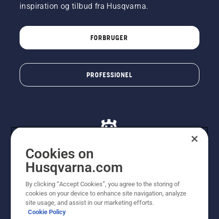
inspiration og tilbud fra Husqvarna.
FORBRUGER
PROFESSIONEL
Cookies on
Husqvarna.com
© Husqvarna AB (publ). Alle rettigheder forbeholdes. De
By clicking “Accept Cookies”, you agree to the storing of
viste priser er vejledende udsalgspriser. Der tages
cookies on your device to enhance site navigation, analyze
forbehold for stave- og trykfejl samt prisændringer. Vi
site usage, and assist in our marketing efforts.
stræber efter at have så nøjagtige oplysningerne på
Cookie Policy
dette websted som muligt. Alle anførte priser er