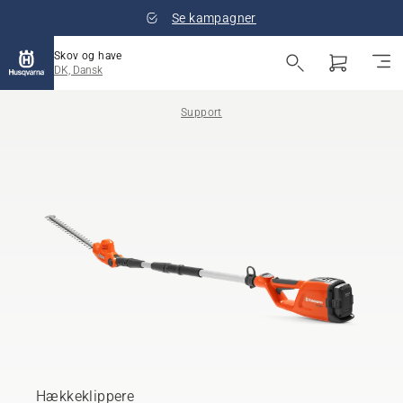
Se kampagner
Skov og have
DK, Dansk
Support
Hækkeklippere