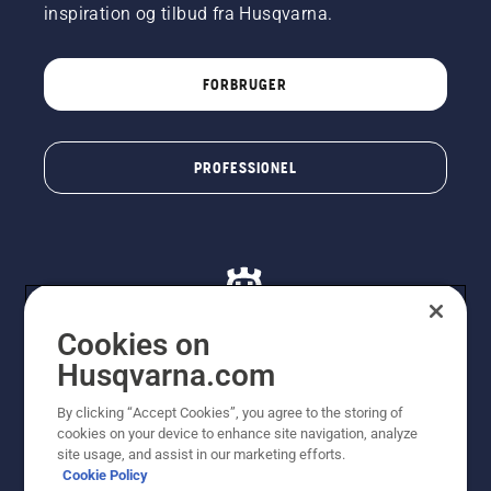
inspiration og tilbud fra Husqvarna.
FORBRUGER
PROFESSIONEL
Cookies on
Husqvarna.com
© Husqvarna AB (publ). Alle rettigheder forbeholdes. De
By clicking “Accept Cookies”, you agree to the storing of
viste priser er vejledende udsalgspriser. Der tages
cookies on your device to enhance site navigation, analyze
forbehold for stave- og trykfejl samt prisændringer. Vi
site usage, and assist in our marketing efforts.
stræber efter at have så nøjagtige oplysningerne på
Cookie Policy
dette websted som muligt. Alle anførte priser er