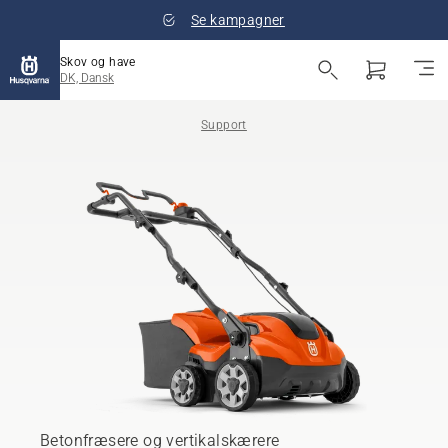
Se kampagner
Skov og have
DK, Dansk
Support
Betonfræsere og vertikalskærere