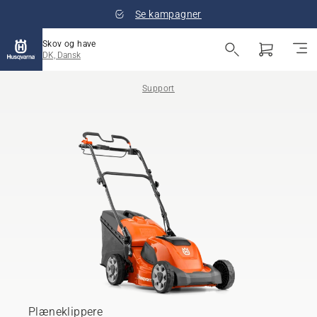
Se kampagner
Skov og have
DK, Dansk
Support
Plæneklippere