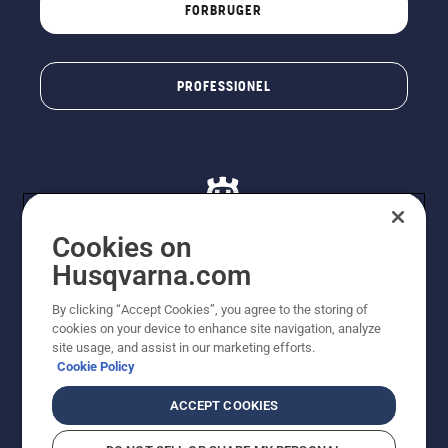
FORBRUGER
PROFESSIONEL
Cookies on
Husqvarna.com
© Husqvarna AB (publ). Alle rettigheder forbeholdes. De
By clicking “Accept Cookies”, you agree to the storing of
viste priser er vejledende udsalgspriser. Der tages
cookies on your device to enhance site navigation, analyze
forbehold for stave- og trykfejl samt prisændringer. Vi
site usage, and assist in our marketing efforts.
stræber efter at have så nøjagtige oplysningerne på
Cookie Policy
dette websted som muligt. Alle anførte priser er
vejledende udsalgspriser (inkl. moms), medmindre
ACCEPT COOKIES
produktet kan købes direkte.
Cookiepolitik
Anvendelsesvilkår