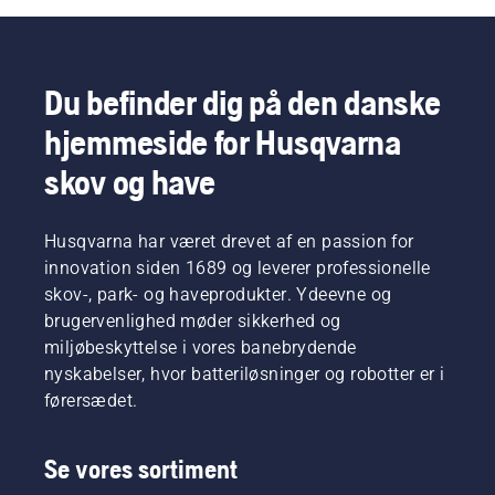
når du
bringer
på én
bruger
vores
knap på
det, så
produktsortiment
den
du kan
inden for
batteridrevne
Du befinder dig på den danske
arbejde
batterier
trimmer
længere
op på et
for at slå
hjemmeside for Husqvarna
uden
helt nyt
savE-
afbrydelser.
niveau",
funktionen
skov og have
siger
til og fra.
Johan
Svennung,
Husqvarna har været drevet af en passion for
produktchef
innovation siden 1689 og leverer professionelle
for
skov-, park- og haveprodukter. Ydeevne og
håndholdt
brugervenlighed møder sikkerhed og
elektrisk
udstyr
miljøbeskyttelse i vores banebrydende
og
nyskabelser, hvor batteriløsninger og robotter er i
batterier
førersædet.
hos
Husqvarna.
Se vores sortiment