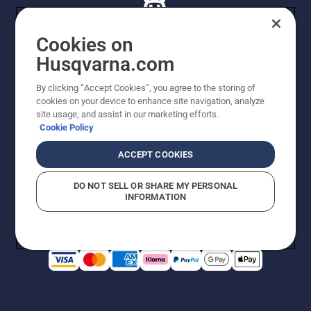
Cookies on
Husqvarna.com
© Husqvarna AB (publ). Alle rettigheder forbeholdes. De
By clicking “Accept Cookies”, you agree to the storing of
viste priser er vejledende udsalgspriser. Der tages
cookies on your device to enhance site navigation, analyze
forbehold for stave- og trykfejl samt prisændringer. Vi
site usage, and assist in our marketing efforts.
stræber efter at have så nøjagtige oplysningerne på
Cookie Policy
dette websted som muligt. Alle anførte priser er
vejledende udsalgspriser (inkl. moms), medmindre
ACCEPT COOKIES
produktet kan købes direkte.
Cookiepolitik
Anvendelsesvilkår
DO NOT SELL OR SHARE MY PERSONAL
Bekendtgørelse vedr. beskyttelse af personlige oplysninger
INFORMATION
Imprint
Rapporter formodede overtrædelser