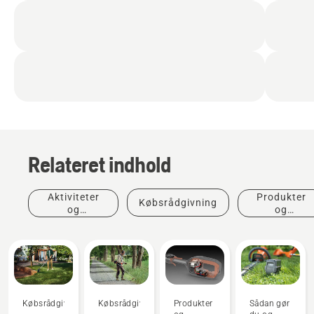
Relateret indhold
Aktiviteter
Produkter
Købsrådgivning
og
og
begivenheder
innovationer
Købsrådgivning
Købsrådgivning
Produkter
Sådan gør