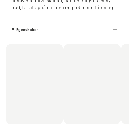
behøver at blive skilt ad, når der indføres en ny
tråd, for at opnå en jævn og problemfri trimning.
Egenskaber