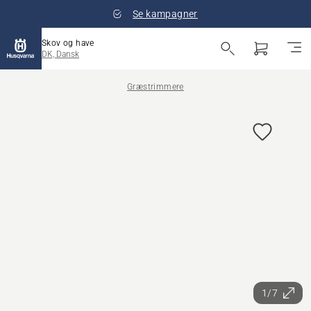
Se kampagner
Skov og have
DK, Dansk
Græstrimmere
1/7