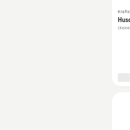
Mehr
Krafts
Details
Husq
zu
(Kein
Husqva
Kaniste
Ride
On
15
Liter
anzeig