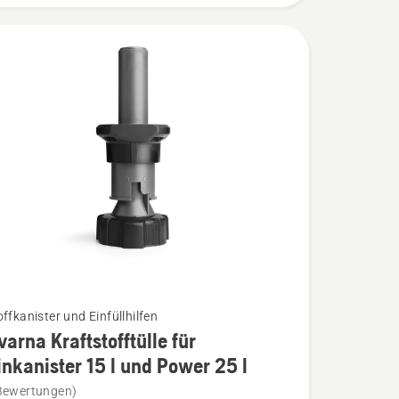
ffkanister und Einfüllhilfen
arna Kraftstofftülle für
nkanister 15 l und Power 25 l
na
Bewertungen)