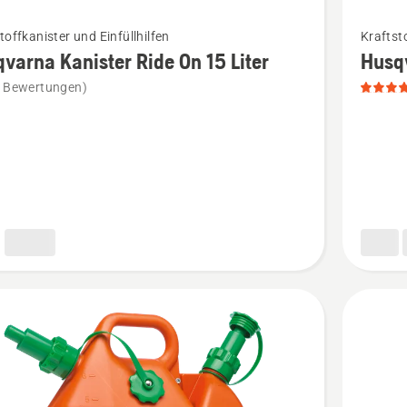
Mehr
toffkanister und Einfüllhilfen
Kraftsto
Details
varna Kanister Ride On 15 Liter
Husqv
zu
e Bewertungen)
rna
Husqvar
r
Kombika
5 L
+
2,5 L
anzeigen
en
Produkt
4.6
von
5