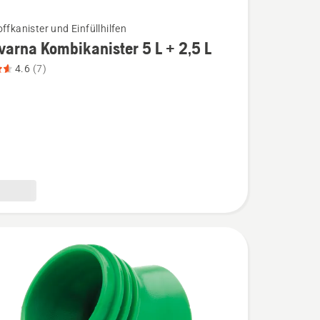
ffkanister und Einfüllhilfen
arna Kombikanister 5 L + 2,5 L
4.6
(7)
na
nister
,
bewertung