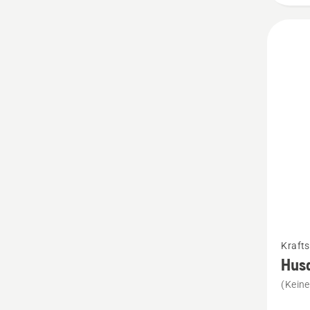
5
von
5
Mehr
Krafts
Details
Husq
zu
(Kein
Husqva