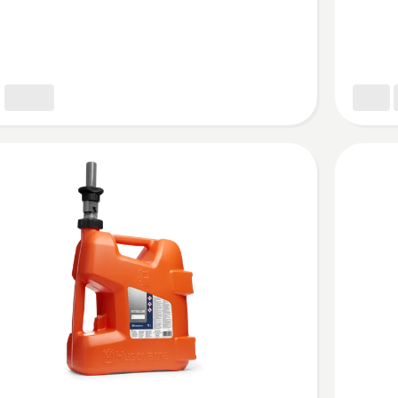
anister
6
Liter
ßer
anzeigen
n,
Produkt
tbewertung
4.5
von
5