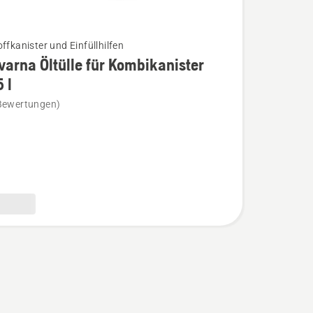
ffkanister und Einfüllhilfen
arna Öltülle für Kombikanister
 l
na
Bewertungen)
nister
n