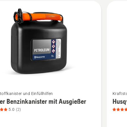
kte
Mehr
toffkanister und Einfüllhilfen
Kraftsto
Details
ter Benzinkanister mit Ausgießer
Husqv
zu
5.0
(2)
Husqvar
Benzinka