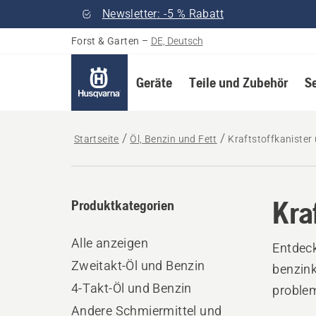
Newsletter: -5 % Rabatt
Forst & Garten
–
DE, Deutsch
Geräte
Teile und Zubehör
S
Startseite
Öl, Benzin und Fett
Kraftstoffkanister 
Kra
Produktkategorien
Alle anzeigen
Entdeck
Zweitakt-Öl und Benzin
benzink
4-Takt-Öl und Benzin
problem
Andere Schmiermittel und
versehe