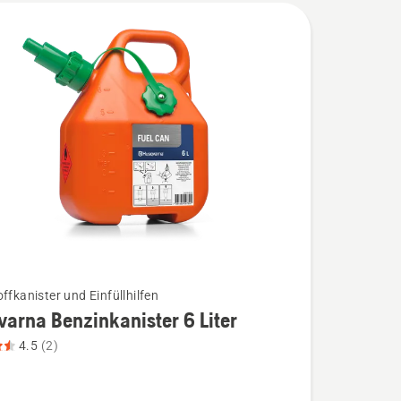
ffkanister und Einfüllhilfen
arna Benzinkanister 6 Liter
4.5
(2)
na
nister