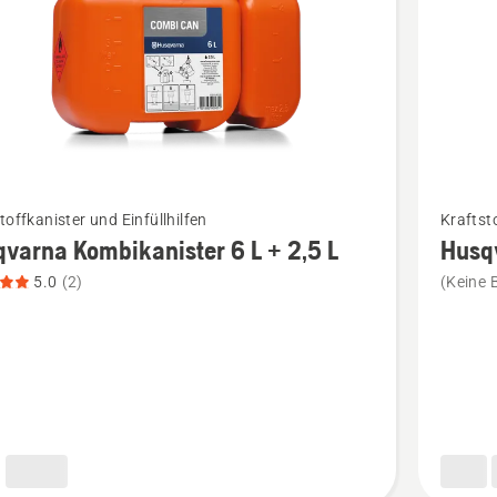
Mehr
toffkanister und Einfüllhilfen
Kraftsto
Details
varna Kombikanister 6 L + 2,5 L
Husq
zu
5.0
(2)
(Keine 
rna
Husqvar
anister
Adapter
für
Umweltp
anzeige
n,
tbewertung