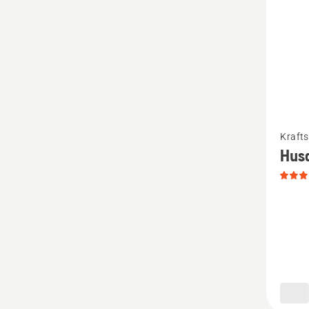
Mehr
Krafts
Details
Husq
zu
Husqva
Kombik
6 L
+
2,5 L
anzeige
Produk