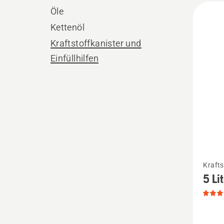
Alle
Öle
Produ
Kettenöl
Kraftstoffkanister und
Einfüllhilfen
Mehr
Krafts
Details
5 Li
zu
5
Liter