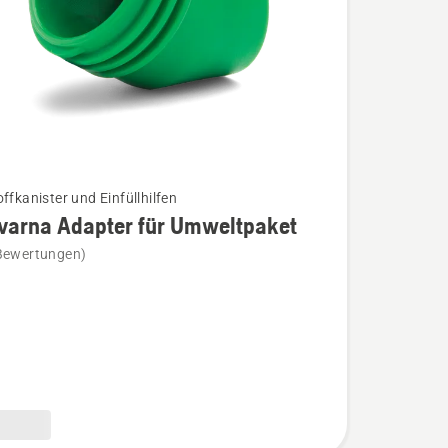
ffkanister und Einfüllhilfen
varna Adapter für Umweltpaket
Bewertungen)
na
aket
n