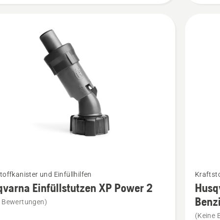
Mehr
toffkanister und Einfüllhilfen
Kraftsto
Details
varna Einfüllstutzen XP Power 2
Husqv
zu
Benzi
e Bewertungen)
rna
Husqvar
(Keine 