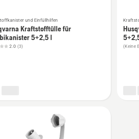
Mehr
toffkanister und Einfüllhilfen
Kraftsto
Details
varna Kraftstofftülle für
Husqv
zu
ikanister 5+2,5 l
5+2,5
rna
Husqvar
2.0
(3)
(Keine 
fftülle
Öltülle
für
anister
Kombika
5+2,5
l
n,
anzeige
tbewertung