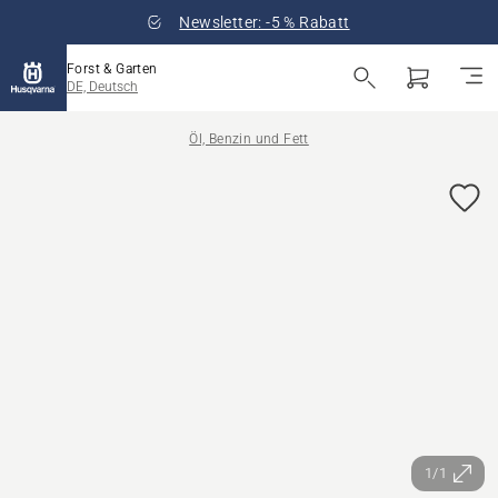
Newsletter: -5 % Rabatt
Forst & Garten
DE, Deutsch
Öl, Benzin und Fett
1/1