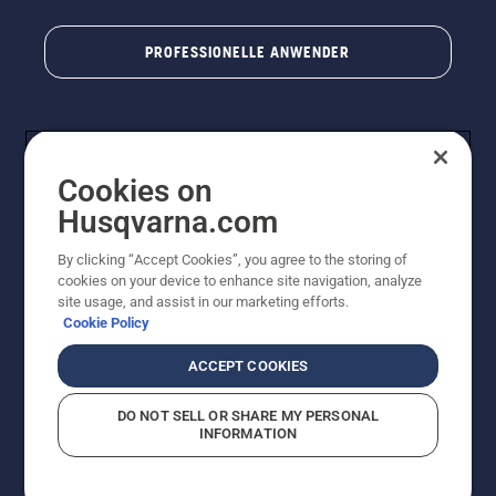
PROFESSIONELLE ANWENDER
Cookies on
Husqvarna.com
By clicking “Accept Cookies”, you agree to the storing of
cookies on your device to enhance site navigation, analyze
© Husqvarna AB (publ). Alle Rechte vorbehalten. Bei
site usage, and assist in our marketing efforts.
den Preisangaben handelt es sich um unverbindliche
Cookie Policy
Preisempfehlungen in Euro inkl. der gesetzlichen
Mehrwertsteuer. Alle Preise sind unverbindliche
ACCEPT COOKIES
Preisempfehlungen (inkl. MwSt), es sei denn sie sind für
den direkten Kauf verfügbar.
DO NOT SELL OR SHARE MY PERSONAL
Cookie-Richtlinie
Nutzungsbedingungen
Datenschutzerklärung
INFORMATION
Impressum
Vermutete Verstöße melden