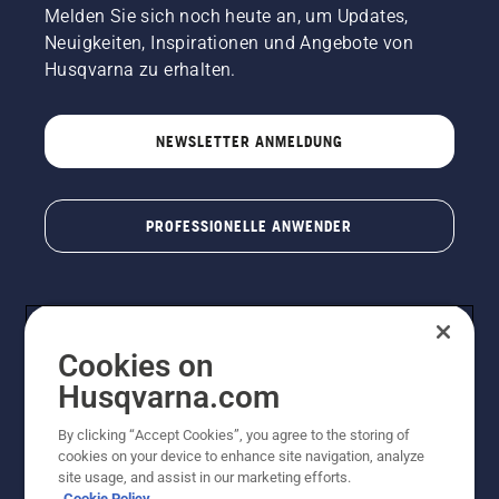
Melden Sie sich noch heute an, um Updates,
Neuigkeiten, Inspirationen und Angebote von
Husqvarna zu erhalten.
NEWSLETTER ANMELDUNG
PROFESSIONELLE ANWENDER
Cookies on
Husqvarna.com
By clicking “Accept Cookies”, you agree to the storing of
cookies on your device to enhance site navigation, analyze
© Husqvarna AB (publ). Alle Rechte vorbehalten. Bei
site usage, and assist in our marketing efforts.
den Preisangaben handelt es sich um unverbindliche
Cookie Policy