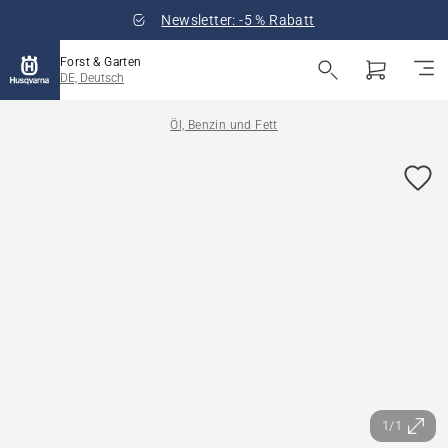
Newsletter: -5 % Rabatt
Forst & Garten
DE, Deutsch
Öl, Benzin und Fett
1/1