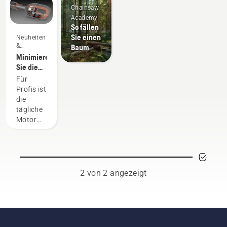
Chainsaw
Academy
So fällen
Sie einen
Neuheiten
&
Baum
Produkte
Minimieren
Sie die
Wartung
Für
mit
Profis ist
Akkugeräten
die
tägliche
Motorwartung
äußerst
zeitaufwändig
und
kann
Ihre
2 von 2 angezeigt
Arbeit
unterbrechen.
Durch
akkubetriebene
Geräte