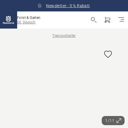
Newsletter: -5 % Rabatt
Forst & Garten
DE, Deutsch
Trennschleifer
1/11