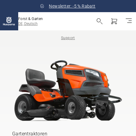
Newsletter: -5 % Rabatt
Forst & Garten
DE, Deutsch
Support
Gartentraktoren