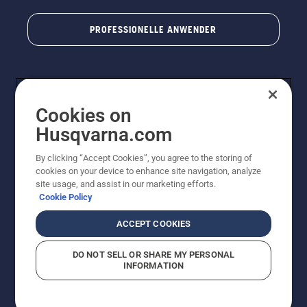
PROFESSIONELLE ANWENDER
Cookies on
Husqvarna.com
By clicking “Accept Cookies”, you agree to the storing of
cookies on your device to enhance site navigation, analyze
© Husqvarna AB (publ). Alle Rechte vorbehalten. Bei
site usage, and assist in our marketing efforts.
den Preisangaben handelt es sich um unverbindliche
Cookie Policy
Preisempfehlungen in Euro inkl. der gesetzlichen
Mehrwertsteuer. Alle Preise sind unverbindliche
ACCEPT COOKIES
Preisempfehlungen (inkl. MwSt), es sei denn sie sind für
den direkten Kauf verfügbar.
DO NOT SELL OR SHARE MY PERSONAL
Cookie-Richtlinie
Nutzungsbedingungen
Datenschutzerklärung
INFORMATION
Impressum
Vermutete Verstöße melden