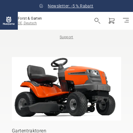
Newsletter: -5 % Rabatt
Forst & Garten
DE, Deutsch
Support
Gartentraktoren