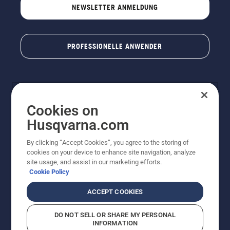
NEWSLETTER ANMELDUNG
PROFESSIONELLE ANWENDER
Cookies on
Husqvarna.com
By clicking “Accept Cookies”, you agree to the storing of
cookies on your device to enhance site navigation, analyze
© Husqvarna AB (publ). Alle Rechte vorbehalten. Bei
site usage, and assist in our marketing efforts.
den Preisangaben handelt es sich um unverbindliche
Cookie Policy
Preisempfehlungen in Euro inkl. der gesetzlichen
Mehrwertsteuer. Alle Preise sind unverbindliche
ACCEPT COOKIES
Preisempfehlungen (inkl. MwSt), es sei denn sie sind für
den direkten Kauf verfügbar.
DO NOT SELL OR SHARE MY PERSONAL
Cookie-Richtlinie
Nutzungsbedingungen
Datenschutzerklärung
INFORMATION
Impressum
Vermutete Verstöße melden