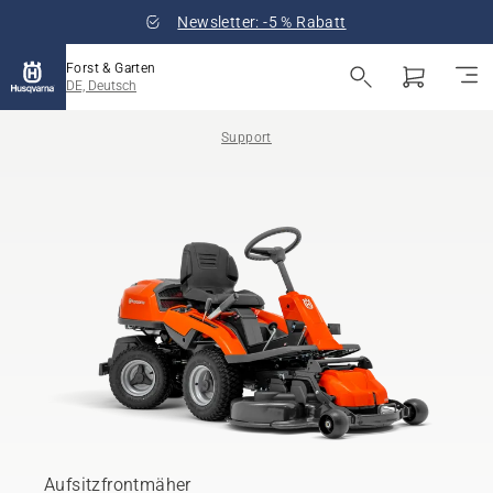
Newsletter: -5 % Rabatt
Forst & Garten
DE, Deutsch
Support
Aufsitzfrontmäher