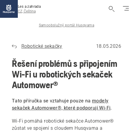
Les a zahrada
CZ, Čeština
Samoobslužný portál Husqvarna
Robotické sekačky
18.05.2026
Řešení problémů s připojením
Wi-Fi u robotických sekaček
Automower®
Tato příručka se vztahuje pouze na
modely
sekaček Automower®, které podporují Wi-Fi
.
Wi-Fi pomáhá robotické sekačce Automower®
zůstat ve spojení s cloudem Husqvarna a