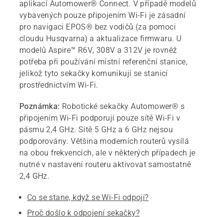
aplikací Automower® Connect. V případě modelů
vybavených pouze připojením Wi-Fi je zásadní
pro navigaci EPOS® bez vodičů (za pomoci
cloudu Husqvarna) a aktualizace firmwaru. U
modelů Aspire™ R6V, 308V a 312V je rovněž
potřeba při používání místní referenční stanice,
jelikož tyto sekačky komunikují se stanicí
prostřednictvím Wi-Fi.
Poznámka:
Robotické sekačky Automower® s
připojením Wi-Fi podporují pouze sítě Wi-Fi v
pásmu 2,4 GHz. Sítě 5 GHz a 6 GHz nejsou
podporovány. Většina moderních routerů vysílá
na obou frekvencích, ale v některých případech je
nutné v nastavení routeru aktivovat samostatně
2,4 GHz.
Co se stane, když se Wi-Fi odpojí?
Proč došlo k odpojení sekačky?