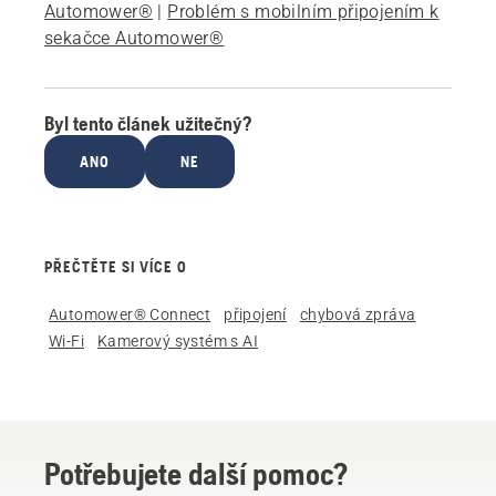
Automower®
|
Problém s mobilním připojením k
sekačce Automower®
Byl tento článek užitečný?
ANO
NE
PŘEČTĚTE SI VÍCE O
Automower® Connect
připojení
chybová zpráva
Wi-Fi
Kamerový systém s AI
Potřebujete další pomoc?