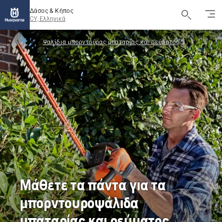
Δάσος & Κήπος
CY, Ελληνικά
Ψαλίδια μπορντούρας μπαταρίας και ρεύματος
Μάθετε τα πάντα για τα
μπορντουροψάλιδα
μπαταρίας και ρεύματος