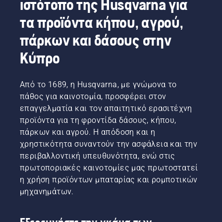
ιστότοπο της Husqvarna για
μειώνει
κηπουρικής
μπαταρίας
την
και
περνούν
τα προϊόντα κήπου, αγρού,
κούραση
τώρα
σε ένα
κατά τη
προσφέρουμε
πάρκων και δάσους στην
εντελώς
χρήση,
στους
καινούριο
επιτρέποντάς
Κύπρο
χρήστες
επίπεδο",
σας να
τη
λέει ο
εργάζεστε
δυνατότητα
Johan
για
Από το 1689, η Husqvarna, με γνώμονα το
να
Svennung,
περισσότερο
μοιράζονται
πάθος για καινοτομία, προσφέρει στον
Διευθυντής
χρόνο
τα
προϊόντων
επαγγελματία και τον απαιτητικό ερασιτέχνη
χωρίς
μηχανήματα
της
προϊόντα για τη φροντίδα δάσους, κήπου,
διακοπές.
μπαταρίας
Husqvarna
πάρκων και αγρού. Η απόδοση και η
της
για τα
χρηστικότητα συναντούν την ασφάλεια και την
εταιρείας
ηλεκτρικά
μας,
περιβαλλοντική υπευθυνότητα, ενώ στις
εργαλεία
ενοικιάζοντάς
χειρός
πρωτοποριακές καινοτομίες μας πρωτοστατεί
τα από
και τα
η χρήση προϊόντων μπαταρίας και ρομποτικών
ψηφιακές
εργαλεία
μηχανημάτων.
εργαλειοθήκες
χειρός
με την
με
ονομασία
μπαταρία.