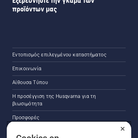
Εξερευνήστε την γκάμα των
Tools for
You σε
προϊόντων μας
πολλές
χώρες.
Εντοπισμός επιλεγμένου καταστήματος
Επικοινωνία
Αίθουσα Τύπου
Η προσέγγιση της Husqvarna για τη
βιωσιμότητα
Προσφορές
Νομικές πληροφορίες προϊόντων