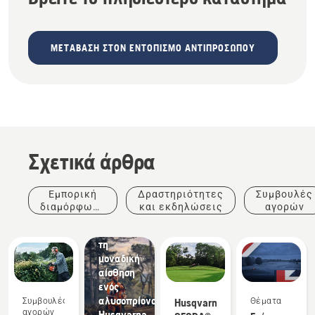
ΜΕΤΆΒΑΣΗ ΣΤΟΝ ΕΝΤΟΠΙΣΜΌ ΑΝΤΙΠΡΟΣΏΠΟΥ
Σχετικά άρθρα
Εμπορική
Δραστηριότητες
Συμβουλές
διαμόρφωση
και εκδηλώσεις
αγορών
τοπίων
Απολαύστε
τη
μοναδική
αίσθηση
ενός
αλυσοπρίονου
Συμβουλές
Husqvarna
Θέματα
αγορών
Husqvarna