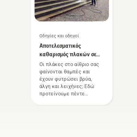
Οδηγίες και οδηγοί
Αποτελεσματικός
καθαρισμός πλακών σε
αίθρια – 5 μέθοδοι
Οι πλάκες στο αίθριο σας
φαίνονται θαμπές και
έχουν φυτρώσει βρύα,
άλγη και λειχήνες; Εδώ
προτείνουμε πέντε
τρόπους για να τις κάνετε
και πάλι όμορφες: