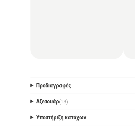
πλυστικών Husqvarna® ιδιαίτερα εργον
Προδιαγραφές
Αξεσουάρ
(
13
)
Υποστήριξη κατόχων