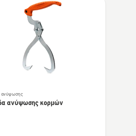
ι ανύψωσης
τερες
δα ανύψωσης κορμών
ρειες