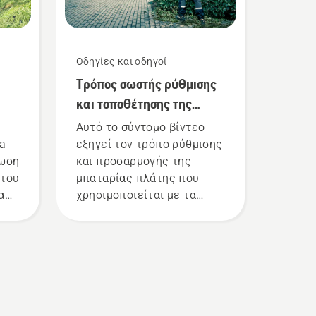
Οδηγίες και οδηγοί
Τρόπος σωστής ρύθμισης
και τοποθέτησης της
ας
μπαταρίας πλάτης
Αυτό το σύντομο βίντεο
na
εξηγεί τον τρόπο ρύθμισης
ίωση
και προσαρμογής της
 του
μπαταρίας πλάτης που
α
χρησιμοποιείται με τα
επαγγελματικά προϊόντα
τε
μπαταρίας Husqvarna. Η
ρη
σωστά τοποθετημένη
μπαταρία πλάτης
εξασφαλίζει πιο άνετη
λώς
εφαρμογή και μειώνει την
κούραση κατά τη χρήση,