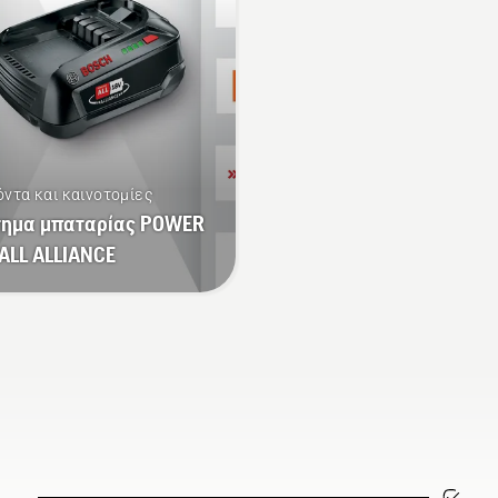
ταρίας περνούν σε ένα
χορτοκοπτικό μπαταρί
ελώς καινούριο
για να ενεργοποιήσετε 
πεδο", λέει ο Johan
να απενεργοποιήσετε τ
nnung, Διευθυντής
λειτουργία savE.
ϊόντων της Husqvarna
 τα ηλεκτρικά εργαλεία
ρός και τα εργαλεία
όντα και καινοτομίες
ρός με μπαταρία.
τημα μπαταρίας POWER
ALL ALLIANCE