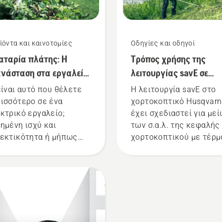
ϊόντα και καινοτομίες
Οδηγίες και οδηγοί
ταρία πλάτης: Η
Τρόπος χρήσης της
νάσταση στα εργαλεία
λειτουργίας savE σε
ρός με μπαταρία
χορτοκοπτικό μπαταρί
είναι αυτό που θέλετε
Η λειτουργία savE στο
ισσότερο σε ένα
χορτοκοπτικό Husqvar
κτρικό εργαλείο;
έχει σχεδιαστεί για με
ημένη ισχύ και
των σ.α.λ. της κεφαλής
εκτικότητα ή μήπως
χορτοκοπτικού με τέρμ
ηλό θόρυβο και μεγάλη
γκάζι, διατηρώντας
ρκεια ζωής; Χάρη στη
παράλληλα τη ροπή ώσ
η με την μπαταρία
να επιτρέπει μεγαλύτε
της της εταιρείας μας,
διάρκεια της μπαταρίας
 χρειάζεται πλέον να
κατά την κοπή ελαφρού
λέξετε. "Με αυτήν τη
γρασιδιού. Πατήστε απ
η τα προϊόντα
ένα κουμπί στο