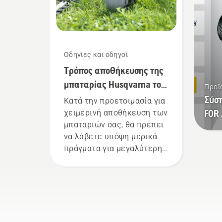
μοιράζονται τα μηχανήματα
μπα
μπαταρίας της εταιρείας
εντ
μας, ενοικιάζοντάς τα από
επί
ψηφιακές εργαλειοθήκες
Sve
Οδηγίες και οδηγοί
με την ονομασία Tools for
προ
Τρόπος αποθήκευσης της
You σε πολλές χώρες.
για
χει
μπαταρίας Husqvarna τον
Προϊ
χει
χειμώνα
Σύσ
Κατά την προετοιμασία για
FOR 
χειμερινή αποθήκευση των
μπαταριών σας, θα πρέπει
να λάβετε υπόψη μερικά
πράγματα για μεγαλύτερη
διάρκεια ζωής των
μπαταριών.