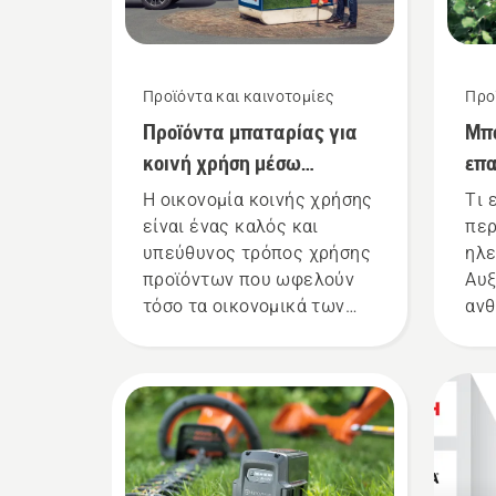
Προϊόντα και καινοτομίες
Προ
Προϊόντα μπαταρίας για
Μπα
κοινή χρήση μέσω
επα
ψηφιακών
χει
Η οικονομία κοινής χρήσης
Τι 
εργαλειοθηκών
είναι ένας καλός και
περ
υπεύθυνος τρόπος χρήσης
ηλε
προϊόντων που ωφελούν
Αυξ
τόσο τα οικονομικά των
ανθ
χρηστών όσο και το
χαμ
περιβάλλον μας.
διά
Πιστεύουμε ότι αυτό το
λύσ
μοντέλο είναι ιδανικό για
πλά
εργαλεία κηπουρικής και
δεν
τώρα προσφέρουμε στους
δια
χρήστες τη δυνατότητα να
λύσ