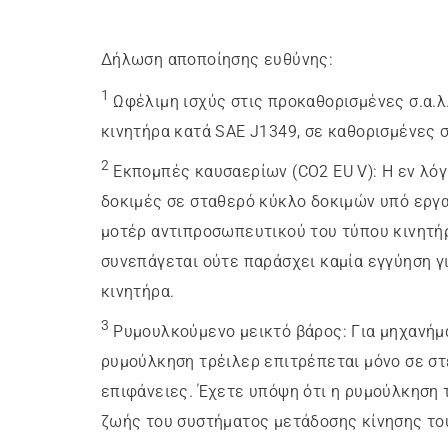
Δήλωση αποποίησης ευθύνης:
1
Ωφέλιμη ισχύς στις προκαθορισμένες σ.α.λ
κινητήρα κατά SAE J1349, σε καθορισμένες σ
2
Εκπομπές καυσαερίων (CO2 EU V)
:
Η εν λό
δοκιμές σε σταθερό κύκλο δοκιμών υπό εργα
μοτέρ αντιπροσωπευτικού του τύπου κινητήρ
συνεπάγεται ούτε παράσχει καμία εγγύηση γ
κινητήρα.
3
Ρυμουλκούμενο μεικτό βάρος
:
Για μηχανήμ
ρυμούλκηση τρέιλερ επιτρέπεται μόνο σε στ
επιφάνειες. Έχετε υπόψη ότι η ρυμούλκηση 
ζωής του συστήματος μετάδοσης κίνησης του