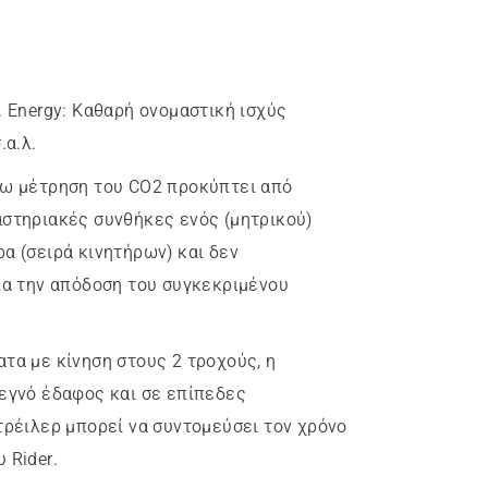
. Energy
:
Καθαρή ονομαστική ισχύς
.α.λ.
γω μέτρηση του CO2 προκύπτει από
στηριακές συνθήκες ενός (μητρικού)
α (σειρά κινητήρων) και δεν
ια την απόδοση του συγκεκριμένου
ατα με κίνηση στους 2 τροχούς, η
εγνό έδαφος και σε επίπεδες
τρέιλερ μπορεί να συντομεύσει τον χρόνο
 Rider.