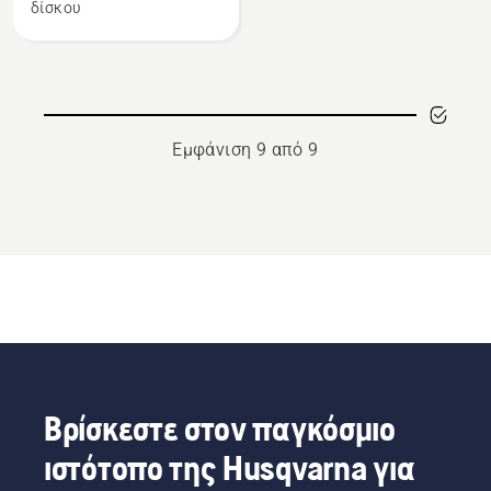
64
δίσκου
dl
/
0,325"/
1,3
mm
Εμφάνιση 9 από 9
Βρίσκεστε στον παγκόσμιο
ιστότοπο της Husqvarna για