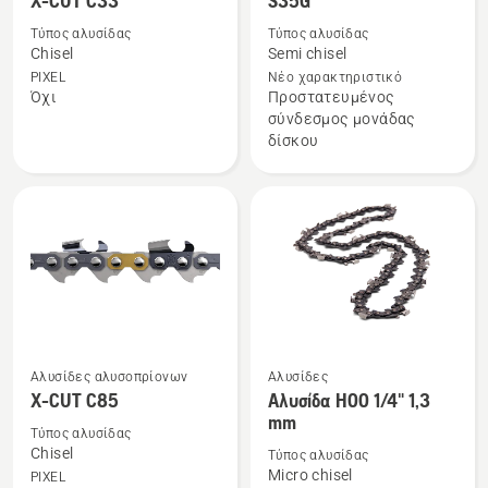
X-CUT C33
S35G
περισσότερες
περισσότερες
Τύπος αλυσίδας
Τύπος αλυσίδας
λεπτομέρειες
λεπτομέρειες
Chisel
Semi chisel
για
για
PIXEL
Νέο χαρακτηριστικό
το
το
Όχι
Προστατευμένος
σύνδεσμος μονάδας
X-
S35G
δίσκου
CUT
C33
Αλυσίδες αλυσοπρίονων
Αλυσίδες
X-CUT C85
Αλυσίδα H00 1/4" 1,3
Δείτε
Δείτε
mm
περισσότερες
περισσότερες
Τύπος αλυσίδας
λεπτομέρειες
λεπτομέρειες
Chisel
Τύπος αλυσίδας
Micro chisel
PIXEL
για
για