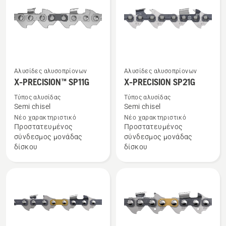
τα
προϊόντα
Αλυσίδες αλυσοπρίονων
Αλυσίδες αλυσοπρίονων
Δείτε
Δείτε
X-PRECISION™ SP11G
X-PRECISION SP21G
περισσότερες
περισσότερες
Τύπος αλυσίδας
Τύπος αλυσίδας
λεπτομέρειες
λεπτομέρειες
Semi chisel
Semi chisel
για
για
Νέο χαρακτηριστικό
Νέο χαρακτηριστικό
το
το
Προστατευμένος
Προστατευμένος
σύνδεσμος μονάδας
σύνδεσμος μονάδας
X-
X-
δίσκου
δίσκου
PRECISION™
PRECISION
SP11G
SP21G