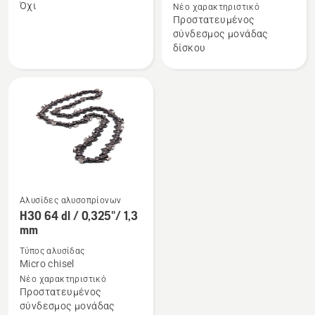
Όχι
Νέο χαρακτηριστικό
το
το
Προστατευμένος
X-
Αλυσίδα
σύνδεσμος μονάδας
CUT
H00
δίσκου
C85
1/4"
1,3
mm
Αλυσίδες αλυσοπρίονων
H30 64 dl / 0,325"/ 1,3
Δείτε
mm
περισσότερες
λεπτομέρειες
Τύπος αλυσίδας
Micro chisel
για
Νέο χαρακτηριστικό
το
Προστατευμένος
H30
σύνδεσμος μονάδας