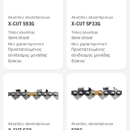
Αλυσίδες αλυσοπρίονων
Αλυσίδες αλυσοπρίονων
Δείτε
Δείτε
X-CUT S93G
X-CUT SP33G
περισσότερες
περισσότερες
Τύπος αλυσίδας
Τύπος αλυσίδας
λεπτομέρειες
λεπτομέρειες
Semi chisel
Semi chisel
για
για
Νέο χαρακτηριστικό
Νέο χαρακτηριστικό
το
το
Προστατευμένος
Προστατευμένος
σύνδεσμος μονάδας
σύνδεσμος μονάδας
X-
X-
δίσκου
δίσκου
CUT
CUT
S93G
SP33G
Αλυσίδες αλυσοπρίονων
Αλυσίδες αλυσοπρίονων
Δείτε
Δείτε