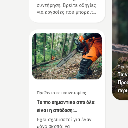
θαν
συντήρηση. Βρείτε οδηγίες
Επο
για εργασίες που μπορείτε
να 
να κάνετε μόνοι σας.
αλυ
αντ
χαλ
τέν
κάθ
καυ
και
Προϊ
πρι
Τα ν
περ
Προ
την
περι
ελέ
Προϊόντα και καινοτομίες
συχ
Το πιο σημαντικό από όλα
είναι η απόδοση:
Παρουσίαση της αλυσίδας
Έχει σχεδιαστεί για έναν
πριονιού Husqvarna X-
μόνο σκοπό: να