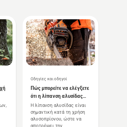
Οδηγίες και οδηγοί
υχή
Πώς μπορείτε να ελέγξετε
ότι η λίπανση αλυσίδας
λειτουργεί στο
ων,
Η λίπανση αλυσίδας είναι
αλυσοπρίονό σας
σημαντική κατά τη χρήση
αλυσοπρίονου, ώστε να
αποτρέψει την