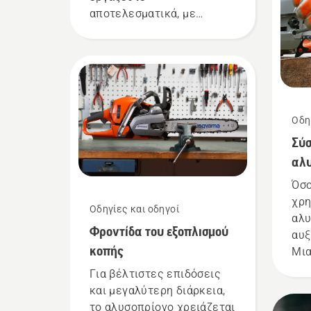
αποτελεσματικά, με
ασφάλεια και ακρίβεια. Η
χρήση οδηγού ακονίσματος
διευκολύνει τη διατήρηση
της αλυσίδας σε καλή
κατάσταση.
Οδη
Σύσ
αλυ
Όσο
χρη
Οδηγίες και οδηγοί
αλυ
Φροντίδα του εξοπλισμού
αυξ
κοπής
Μια
μπο
Για βέλτιστες επιδόσεις
της
και μεγαλύτερη διάρκεια,
σοβ
το αλυσοπρίονο χρειάζεται