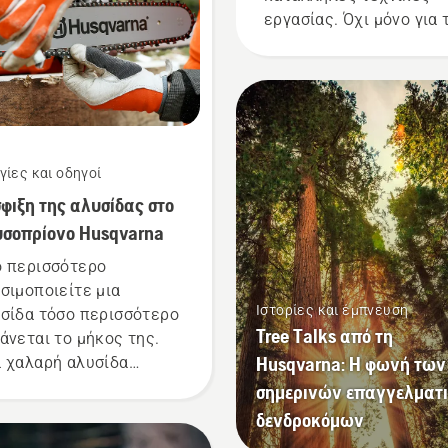
εργασίας. Όχι μόνο για 
δημιουργία ενός ασφαλ
περιβάλλοντος εργασία
αλλά και για μεγαλύτερ
αποτελεσματικότητα κ
την εργασία.
γίες και οδηγοί
φιξη της αλυσίδας στο
σοπρίονο Husqvarna
 περισσότερο
σιμοποιείτε μια
Ιστορίες και έμπνευση
σίδα τόσο περισσότερο
Tree Talks από τη
άνεται το μήκος της.
Husqvarna: Η φωνή των
 χαλαρή αλυσίδα
ρεί να βγει από τη θέση
σημερινών επαγγελματ
 και να προκαλέσει
δενδροκόμων
αρό ή ακόμα και