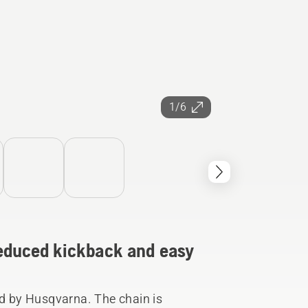
1/6
reduced kickback and easy
 by Husqvarna. The chain is