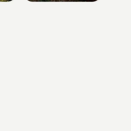
και διασφαλίστε ότι το
φρένο αλυσίδας είναι
απενεργοποιημένο.
Αυξήστε τις στροφές του
κινητήρα του
αλυσοπρίονου λίγα
εκατοστά από τον κορμό
ενός δέντρου. Το λάδι στον
κορμό υποδεικνύει ότι το
σύστημα λίπανσης
λειτουργεί.