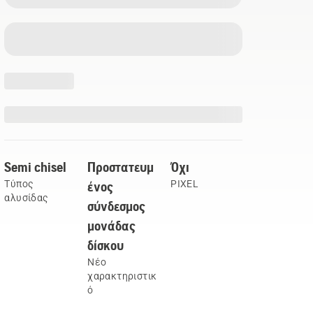
Semi chisel
Προστατευμ
Όχι
Τύπος
ένος
PIXEL
αλυσίδας
σύνδεσμος
μονάδας
δίσκου
Νέο
χαρακτηριστικ
ό