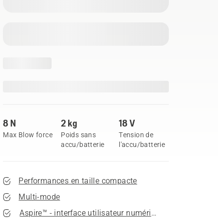
8 N
2 kg
18 V
Max Blow force
Poids sans
Tension de
accu/batterie
l'accu/batterie
Performances en taille compacte
Multi-mode
Aspire™ - interface utilisateur numérique conviviale