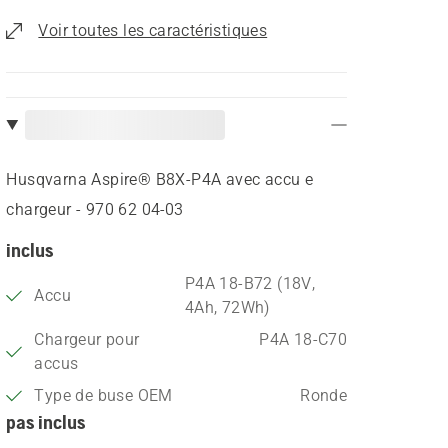
Voir toutes les caractéristiques
Husqvarna Aspire® B8X-P4A avec accu e
chargeur - 970 62 04‑03
inclus
P4A 18-B72 (18V,
Accu
4Ah, 72Wh)
Chargeur pour
P4A 18-C70
accus
Type de buse OEM
Ronde
pas inclus