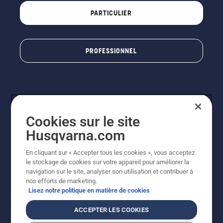
PARTICULIER
PROFESSIONNEL
Cookies sur le site
Husqvarna.com
En cliquant sur « Accepter tous les cookies », vous acceptez
© Husqvarna AB (publ). Tous droits réservés. Les prix
le stockage de cookies sur votre appareil pour améliorer la
indiqués sont à titre indicatif de Husqvarna Schweiz AG
navigation sur le site, analyser son utilisation et contribuer à
aux revendeurs participants, prix en CHF, TVA 8,1 % et
nos efforts de marketing.
TAR incluses. Sous réserve de modification. Tous les
Lisez notre politique en matière de cookies
prix indiqués sont des prix de vente recommandés (TVA
incluse), sauf si le produit est disponible pour un achat
ACCEPTER LES COOKIES
direct.