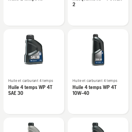
de
de
2
détails
détails
sur
sur
Huile
Husqvarna
2
XP®
temps
POWER
XP®
2
Voir
Voir
Huile et carburant 4 temps
Huile et carburant 4 temps
plus
plus
Huile 4 temps WP 4T
Huile 4 temps WP 4T
de
de
SAE 30
10W-40
détails
détails
sur
sur
Huile
Huile
4
4
temps
temps
WP 4T
WP 4T