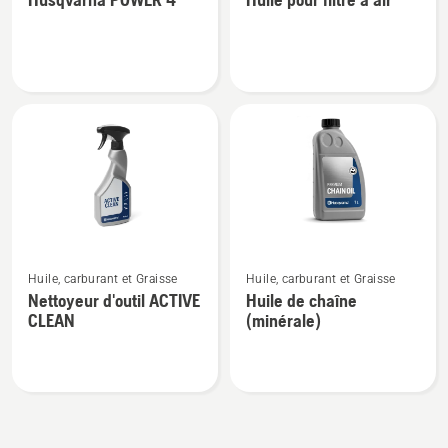
de
de
détails
détails
sur
sur
Husqvarna
Huile
POWER
pour
4
filtre
à
air
Voir
Voir
Huile, carburant et Graisse
Huile, carburant et Graisse
plus
plus
Nettoyeur d'outil ACTIVE
Huile de chaîne
de
de
CLEAN
(minérale)
détails
détails
sur
sur
Nettoyeur
Huile
d'outil
de
ACTIVE
chaîne