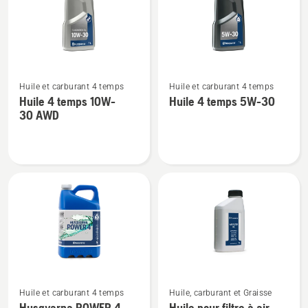
SAE 30
10W-
40
Voir
Voir
Huile et carburant 4 temps
Huile et carburant 4 temps
plus
plus
Huile 4 temps 10W-
Huile 4 temps 5W-30
de
de
30 AWD
détails
détails
sur
sur
Huile
Huile
4
4
temps
temps
10W-
5W-
30 AWD
30
Voir
Voir
Huile et carburant 4 temps
Huile, carburant et Graisse
plus
plus
Husqvarna POWER 4
Huile pour filtre à air