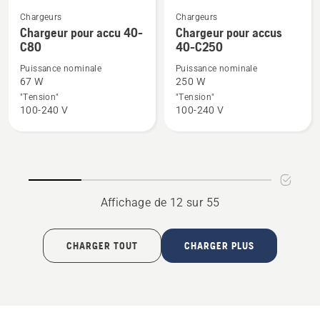
Chargeurs
Chargeurs
Voir
Voir
Chargeur pour accu 40-
Chargeur pour accus
plus
plus
C80
40-C250
de
de
Puissance nominale
Puissance nominale
détails
détails
67 W
250 W
sur
sur
"Tension"
"Tension"
Chargeur
Chargeur
100-240 V
100-240 V
pour
pour
accu
accus
40-
40-
C80
C250
Affichage de 12 sur 55
CHARGER TOUT
CHARGER PLUS