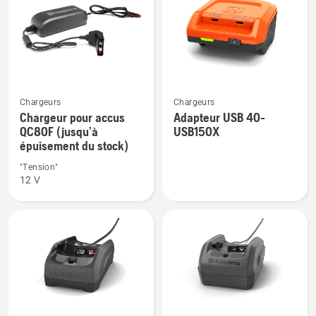
B72
P4A
Power
18-
Plus
C170
Voir
Voir
Chargeurs
Chargeurs
plus
plus
Chargeur pour accus
Adapteur USB 40-
QC80F (jusqu’à
USB150X
de
de
épuisement du stock)
détails
détails
sur
sur
"Tension"
12 V
Chargeur
Adapteur
pour
USB 40-
accus
USB150X
QC80F
(jusqu’à
épuisement
du
stock)