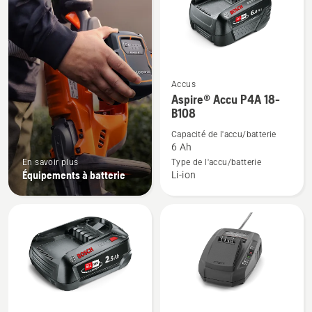
produits
Accus
Voir
Aspire® Accu P4A 18-
plus
B108
de
Capacité de l'accu/batterie
détails
6 Ah
sur
En savoir plus
Type de l'accu/batterie
Aspire®
Équipements à batterie
Li-ion
Accu
P4A
18-
B108