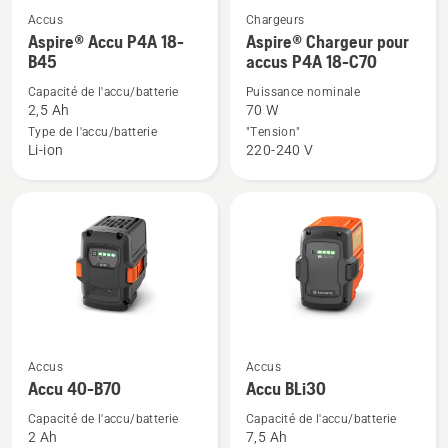
Accus
Chargeurs
Voir
Voir
Aspire® Accu P4A 18-
Aspire® Chargeur pour
plus
plus
B45
accus P4A 18-C70
de
de
Capacité de l'accu/batterie
Puissance nominale
détails
détails
2,5 Ah
70 W
sur
sur
Type de l'accu/batterie
"Tension"
Aspire®
Aspire®
Li-ion
220-240 V
Accu
Chargeur
P4A
pour
18-
accus
B45
P4A
18-
C70
Voir
Voir
Accus
Accus
plus
plus
Accu 40-B70
Accu BLi30
de
de
Capacité de l'accu/batterie
Capacité de l'accu/batterie
détails
détails
2 Ah
7,5 Ah