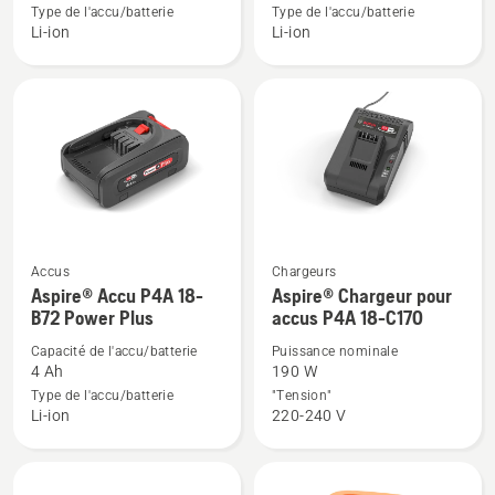
sur
sur
Type de l'accu/batterie
Type de l'accu/batterie
Li-ion
Li-ion
Accu
Accu
40-
BLi30
B70
Accus
Chargeurs
Voir
Voir
Aspire® Accu P4A 18-
Aspire® Chargeur pour
plus
plus
B72 Power Plus
accus P4A 18-C170
de
de
Capacité de l'accu/batterie
Puissance nominale
détails
détails
4 Ah
190 W
sur
sur
Type de l'accu/batterie
"Tension"
Aspire®
Aspire®
Li-ion
220-240 V
Accu
Chargeur
P4A
pour
18-
accus