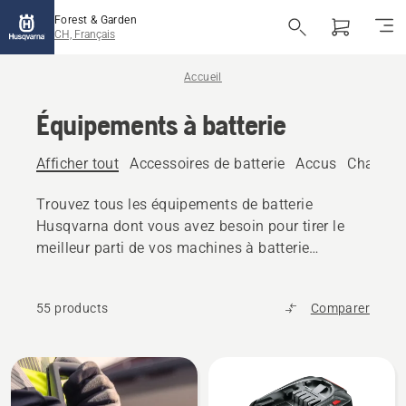
Forest & Garden
CH, Français
Accueil
Équipements à batterie
Afficher tout
Accessoires de batterie
Accus
Chargeu
Trouvez tous les équipements de batterie
Husqvarna dont vous avez besoin pour tirer le
meilleur parti de vos machines à batterie
Husqvarna : des batteries aux chargeurs en
passant par les accessoires et les boîtes de
55 products
Comparer
rangement.
Tous
les