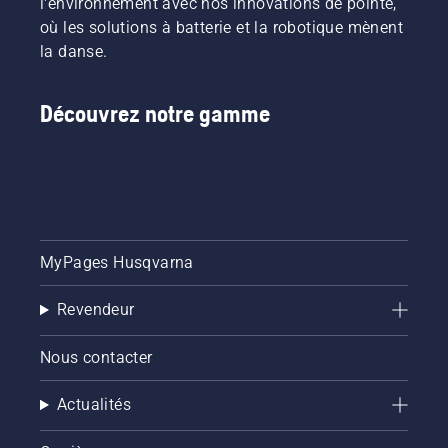
l'environnement avec nos innovations de pointe,
à
où les solutions à batterie et la robotique mènent
batterie
pour
la danse.
activer
et
désactiver
Découvrez notre gamme
le mode
savE.
MyPages Husqvarna
Revendeur
Nous contacter
Actualités