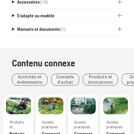
Accessoires
(
10
)
S'adapte au modèle
Manuels et documents
(
1
)
Contenu connexe
Activités et
Conseils
Produits et
G
événements
d'achat
innovations
pra
Produits
Guides
Guides
Guides
et
pratiques
pratiques
pratiques
innovations
Batterie
Comment
Comment
Comment