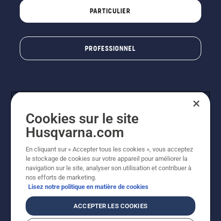
PARTICULIER
PROFESSIONNEL
Cookies sur le site
Husqvarna.com
En cliquant sur « Accepter tous les cookies », vous acceptez
© Husqvarna AB (publ). Tous droits réservés. Les prix
le stockage de cookies sur votre appareil pour améliorer la
indiqués sont à titre indicatif de Husqvarna Schweiz AG
navigation sur le site, analyser son utilisation et contribuer à
aux revendeurs participants, prix en CHF, TVA 8,1 % et
nos efforts de marketing.
TAR incluses. Sous réserve de modification. Tous les
Lisez notre politique en matière de cookies
prix indiqués sont des prix de vente recommandés (TVA
incluse), sauf si le produit est disponible pour un achat
ACCEPTER LES COOKIES
direct.
Politique relative aux cookies
Conditions d'utilisation