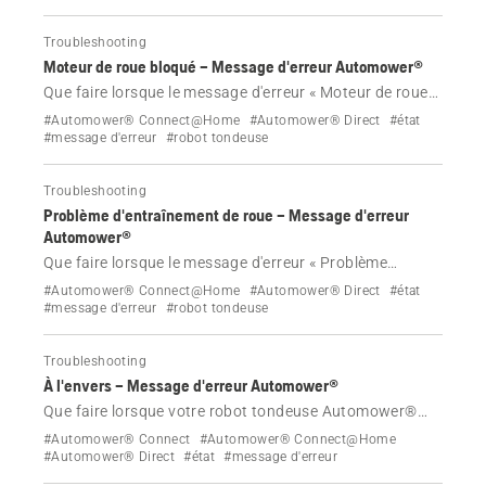
Troubleshooting
Moteur de roue bloqué – Message d'erreur Automower®
Que faire lorsque le message d'erreur « Moteur de roue
bloqué » s'affiche sur votre robot tondeuse Husqvarna
#Automower® Connect@Home
#Automower® Direct
#état
Automower®.
#message d'erreur
#robot tondeuse
Troubleshooting
Problème d'entraînement de roue – Message d'erreur
Automower®
Que faire lorsque le message d'erreur « Problème
d'entraînement de roue » s'affiche sur votre robot
#Automower® Connect@Home
#Automower® Direct
#état
tondeuse Husqvarna Automower®.
#message d'erreur
#robot tondeuse
Troubleshooting
À l'envers – Message d'erreur Automower®
Que faire lorsque votre robot tondeuse Automower®
affiche le message d'erreur À l'envers.
#Automower® Connect
#Automower® Connect@Home
#Automower® Direct
#état
#message d'erreur