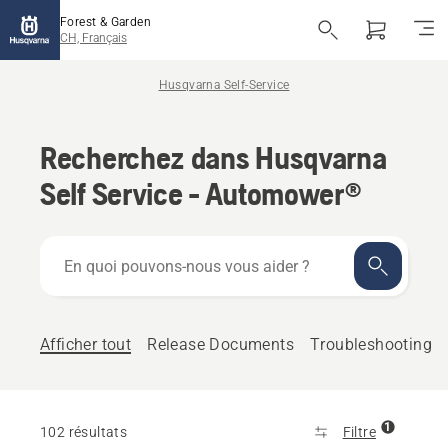
Forest & Garden
CH, Français
Husqvarna Self-Service
Recherchez dans Husqvarna
Self Service - Automower®
En
quoi
pouvons-
nous
vous
Afficher tout
Release Documents
Troubleshooting
aider ?
1
102 résultats
Filtre