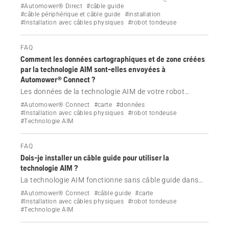
automatiquement, mais vous pouvez la régler
#Automower® Direct
#câble guide
#câble périphérique et câble guide
#installation
manuellement. Voici comment.
#Installation avec câbles physiques
#robot tondeuse
FAQ
Comment les données cartographiques et de zone créées
par la technologie AIM sont-elles envoyées à
Automower® Connect ?
Les données de la technologie AIM de votre robot
tondeuse Automower® avec câble périphérique
#Automower® Connect
#carte
#données
physique sont envoyées à Automower® Connect à l'aide
#Installation avec câbles physiques
#robot tondeuse
#Technologie AIM
du Wi-Fi ou de la technologie cellulaire.
FAQ
Dois-je installer un câble guide pour utiliser la
technologie AIM ?
La technologie AIM fonctionne sans câble guide dans
votre installation de robot tondeuse Automower® avec
#Automower® Connect
#câble guide
#carte
câble périphérique physique, mais elle n'est pas aussi
#Installation avec câbles physiques
#robot tondeuse
#Technologie AIM
efficace.