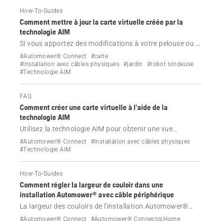
How-To-Guides
Comment mettre à jour la carte virtuelle créée par la
technologie AIM
Si vous apportez des modifications à votre pelouse ou à
votre installation Automower® avec câble périphérique
#Automower® Connect
#carte
physique et technologie AIM, vous pouvez créer une
#Installation avec câbles physiques
#jardin
#robot tondeuse
#Technologie AIM
nouvelle carte virtuelle. Voici comment.
FAQ
Comment créer une carte virtuelle à l'aide de la
technologie AIM
Utilisez la technologie AIM pour obtenir une vue
d'ensemble et un contrôle parfaits en temps réel de
#Automower® Connect
#Installation avec câbles physiques
votre pelouse et de votre robot tondeuse Automower®
#Technologie AIM
avec câble périphérique physique.
How-To-Guides
Comment régler la largeur de couloir dans une
installation Automower® avec câble périphérique
La largeur des couloirs de l'installation Automower®
avec câble périphérique physique est ajustée
#Automower® Connect
#Automower® Connect@Home