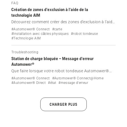
FAQ
Création de zones d'exclusion à l'aide de la
technologie AIM
Découvrez comment créer des zones d'exclusion à l'aide
de la technologie AIM de votre robot tondeuse
#Automower® Connect
#carte
Automower® avec câble périphérique physique. Suivez
#Installation avec câbles physiques
#robot tondeuse
#Technologie AIM
notre guide étape par étape pour protéger des zones
spécifiques de votre pelouse.
Troubleshooting
Station de charge bloquée – Message d'erreur
Automower®
Que faire lorsque votre robot tondeuse Automower®
affiche le message d'erreur Station de charge bloquée.
#Automower® Connect
#Automower® Connect@Home
#Automower® Direct
#état
#message d'erreur
CHARGER PLUS