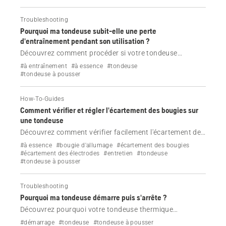
Troubleshooting
Pourquoi ma tondeuse subit-elle une perte
d'entraînement pendant son utilisation ?
Découvrez comment procéder si votre tondeuse
thermique Husqvarna subit une perte d'entraînement
#à entraînement
#à essence
#tondeuse
pendant son utilisation.
#tondeuse à pousser
How-To-Guides
Comment vérifier et régler l'écartement des bougies sur
une tondeuse
Découvrez comment vérifier facilement l'écartement des
bougies de votre tondeuse Husqvarna.
#à essence
#bougie d'allumage
#écartement des bougies
#écartement des électrodes
#entretien
#tondeuse
#tondeuse à pousser
Troubleshooting
Pourquoi ma tondeuse démarre puis s'arrête ?
Découvrez pourquoi votre tondeuse thermique
Husqvarna démarre puis s'arrête, et comment résoudre
#démarrage
#tondeuse
#tondeuse à pousser