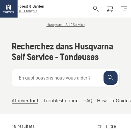
Forest & Garden
CH, Français
Husqvarna Self-Service
Recherchez dans Husqvarna
Self Service - Tondeuses
En
quoi
pouvons-
nous
vous
Afficher tout
Troubleshooting
FAQ
How-To-Guides
aider ?
18 résultats
Filtre