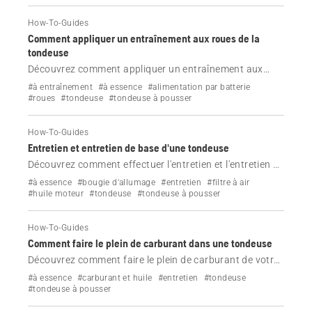
How-To-Guides
Comment appliquer un entraînement aux roues de la
tondeuse
Découvrez comment appliquer un entraînement aux
roues de votre tondeuse Husqvarna.
#à entraînement
#à essence
#alimentation par batterie
#roues
#tondeuse
#tondeuse à pousser
How-To-Guides
Entretien et entretien de base d'une tondeuse
Découvrez comment effectuer l'entretien et l'entretien de
base de votre tondeuse Husqvarna.
#à essence
#bougie d'allumage
#entretien
#filtre à air
#huile moteur
#tondeuse
#tondeuse à pousser
How-To-Guides
Comment faire le plein de carburant dans une tondeuse
Découvrez comment faire le plein de carburant de votre
tondeuse Husqvarna.
#à essence
#carburant et huile
#entretien
#tondeuse
#tondeuse à pousser