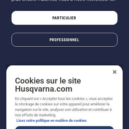
PARTICULIER
PROFESSIONNEL
Cookies sur le site
Husqvarna.com
En cliquant sur « Accepter tous les cookies », vous acceptez
© Husqvarna AB (publ). Tous droits réservés. Les prix
le stockage de cookies sur votre appareil pour améliorer la
indiqués sont à titre indicatif de Husqvarna Schweiz AG
navigation sur le site, analyser son utilisation et contribuer à
aux revendeurs participants, prix en CHF, TVA 8,1 % et
nos efforts de marketing.
TAR incluses. Sous réserve de modification. Tous les
Lisez notre politique en matière de cookies
prix indiqués sont des prix de vente recommandés (TVA