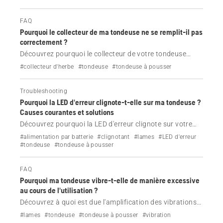
ce problème.
FAQ
Pourquoi le collecteur de ma tondeuse ne se remplit-il pas
correctement ?
Découvrez pourquoi le collecteur de votre tondeuse
Husqvarna ne se remplit pas.
#collecteur d'herbe
#tondeuse
#tondeuse à pousser
Troubleshooting
Pourquoi la LED d'erreur clignote-t-elle sur ma tondeuse ?
Causes courantes et solutions
Découvrez pourquoi la LED d'erreur clignote sur votre
tondeuse et comment y remédier.
#alimentation par batterie
#clignotant
#lames
#LED d'erreur
#tondeuse
#tondeuse à pousser
FAQ
Pourquoi ma tondeuse vibre-t-elle de manière excessive
au cours de l'utilisation ?
Découvrez à quoi est due l'amplification des vibrations
de votre tondeuse et comment la résoudre.
#lames
#tondeuse
#tondeuse à pousser
#vibration