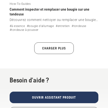
How-To-Guides
Comment inspecter et remplacer une bougie sur une
tondeuse
Découvrez comment nettoyer ou remplacer une bougie
sur une tondeuse Husqvarna en suivant une vidéo
#à essence
#bougie d'allumage
#entretien
#tondeuse
explicative simple.
#tondeuse à pousser
CHARGER PLUS
Besoin d'aide ?
OUVRIR ASSISTANT PRODUIT