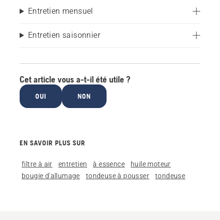
Entretien mensuel
Entretien saisonnier
Cet article vous a-t-il été utile ?
OUI
NON
EN SAVOIR PLUS SUR
filtre à air
entretien
à essence
huile moteur
bougie d'allumage
tondeuse à pousser
tondeuse