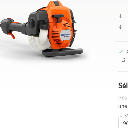
Sél
Pour
une 
Ré