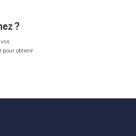
hez ?
 vos
r pour obtenir