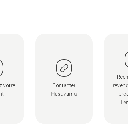
Rech
z votre
Contacter
revend
it
Husqvarna
pro
l'e