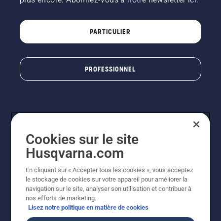
PARTICULIER
PROFESSIONNEL
Cookies sur le site
Husqvarna.com
En cliquant sur « Accepter tous les cookies », vous acceptez
© Husqvarna AB (publ). Tous droits réservés. Les prix
le stockage de cookies sur votre appareil pour améliorer la
indiqués sont à titre indicatif de Husqvarna Schweiz AG
navigation sur le site, analyser son utilisation et contribuer à
aux revendeurs participants, prix en CHF, TVA 8,1 % et
nos efforts de marketing.
TAR incluses. Sous réserve de modification. Tous les
Lisez notre politique en matière de cookies
prix indiqués sont des prix de vente recommandés (TVA