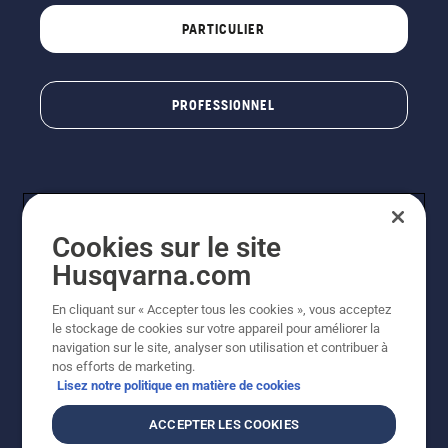
PARTICULIER
PROFESSIONNEL
Cookies sur le site
Husqvarna.com
En cliquant sur « Accepter tous les cookies », vous acceptez
© Husqvarna AB (publ). Tous droits réservés. Les prix
le stockage de cookies sur votre appareil pour améliorer la
indiqués sont à titre indicatif de Husqvarna Schweiz AG
navigation sur le site, analyser son utilisation et contribuer à
aux revendeurs participants, prix en CHF, TVA 8,1 % et
nos efforts de marketing.
TAR incluses. Sous réserve de modification. Tous les
Lisez notre politique en matière de cookies
prix indiqués sont des prix de vente recommandés (TVA
incluse), sauf si le produit est disponible pour un achat
ACCEPTER LES COOKIES
direct.