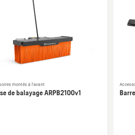
its
Voir
oires montés à l'avant
Accesso
plus
frontal
sse de balayage ARPB2100v1
Barre
de
détails
sur
Barre
de