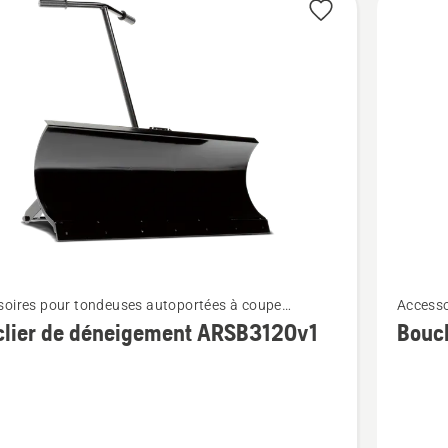
Voir
soires pour tondeuses autoportées à coupe
Accesso
plus
le montés à l'avant
frontal
clier de déneigement ARSB3120v1
Bouc
de
détails
sur
r
Bouclier