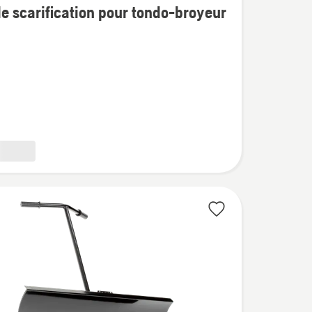
e montés à l'avant
e scarification pour tondo-broyeur
tion