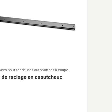
ires pour tondeuses autoportées à coupe
e montés à l'avant
 de raclage en caoutchouc