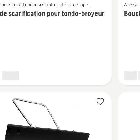
soires pour tondeuses autoportées à coupe
Accesso
plus
le montés à l'avant
frontal
de scarification pour tondo-broyeur
Bouc
de
détails
sur
Bouclier
de
cation
déneige
ARSB51
r