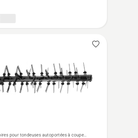
ouc
ires pour tondeuses autoportées à coupe