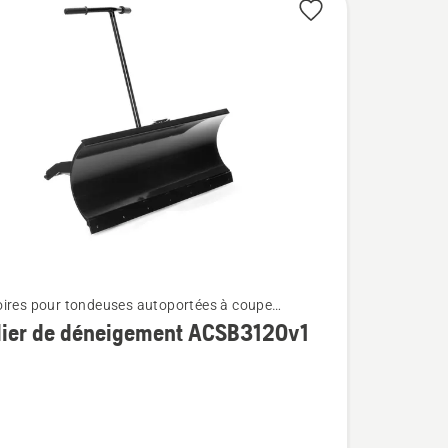
ires pour tondeuses autoportées à coupe
e montés à l'avant
lier de déneigement ACSB3120v1