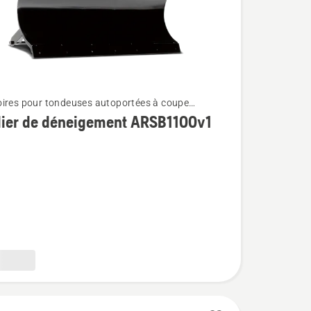
ires pour tondeuses autoportées à coupe
e montés à l'avant
lier de déneigement ARSB1100v1
ment
00v1