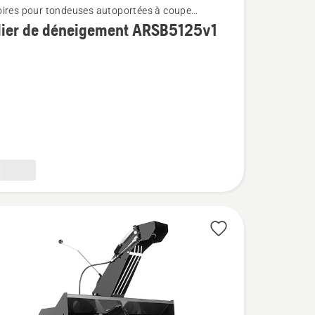
ires pour tondeuses autoportées à coupe
e montés à l'avant
lier de déneigement ARSB5125v1
ment
25v1