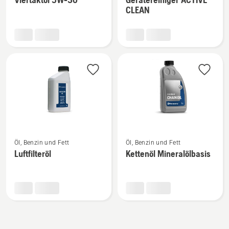
zu
zu
CLEAN
Viertaktöl
Gerätereiniger
5W-
ACTIVE
30
CLEAN
anzeigen
anzeigen
Mehr
Mehr
Öl, Benzin und Fett
Öl, Benzin und Fett
Details
Details
Luftfilteröl
Kettenöl Mineralölbasis
zu
zu
Luftfilteröl
Kettenöl
anzeigen
Mineralölbasis
anzeigen