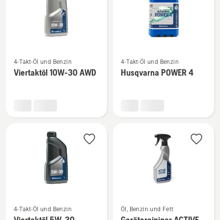
Mehr
Mehr
4-Takt-Öl und Benzin
4-Takt-Öl und Benzin
Details
Details
Viertaktöl 10W-30 AWD
Husqvarna POWER 4
zu
zu
Viertaktöl
Husqvarna
10W-
POWER
30 AWD
4
anzeigen
anzeigen
Mehr
Mehr
4-Takt-Öl und Benzin
Öl, Benzin und Fett
Details
Details
Viertaktöl 5W-30
Gerätereiniger ACTIVE