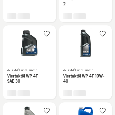
zu
zu
2
Zweitaktöl
Husqvarna
XP®
XP®
anzeigen
POWER
2
anzeigen
Mehr
Mehr
4-Takt-Öl und Benzin
4-Takt-Öl und Benzin
Details
Details
Viertaktöl WP 4T
Viertaktöl WP 4T 10W-
zu
zu
SAE 30
40
Viertaktöl
Viertaktöl
WP 4T
WP 4T
SAE 30
10W-
anzeigen
40
anzeigen