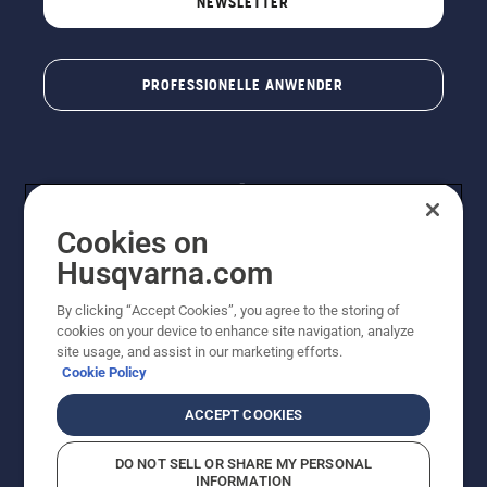
NEWSLETTER
PROFESSIONELLE ANWENDER
Cookies on
Husqvarna.com
By clicking “Accept Cookies”, you agree to the storing of
© Husqvarna® AB (publ). Alle Rechte vorbehalten. Die
cookies on your device to enhance site navigation, analyze
Preisangaben sind unverbindliche Preisempfehlungen
site usage, and assist in our marketing efforts.
von Husqvarna Schweiz AG an den teilnehmenden
Cookie Policy
Fachhandel, Preise in CHF inklusive 8,1% MWST und
VRG. Änderungen vorbehalten. Alle Preise sind
ACCEPT COOKIES
unverbindliche Preisempfehlungen (inkl. MwSt), es sei
denn sie sind für den direkten Kauf verfügbar.
DO NOT SELL OR SHARE MY PERSONAL
Cookie-Richtlinie
Nutzungsbedingungen
Datenschutzerklärung
INFORMATION
Imprint
Vermutete Verstöße melden