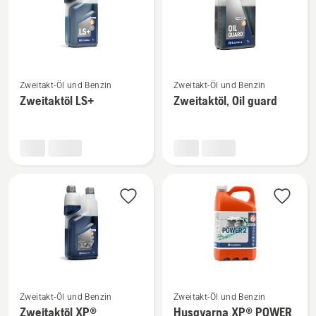
Mehr
Mehr
Zweitakt-Öl und Benzin
Zweitakt-Öl und Benzin
Details
Details
Zweitaktöl LS+
Zweitaktöl, Oil guard
zu
zu
Zweitaktöl
Zweitaktöl,
LS+
Oil
anzeigen
guard
anzeigen
Mehr
Mehr
Zweitakt-Öl und Benzin
Zweitakt-Öl und Benzin
Details
Details
Zweitaktöl XP®
Husqvarna XP® POWER