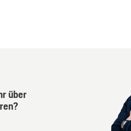
r über
hren?