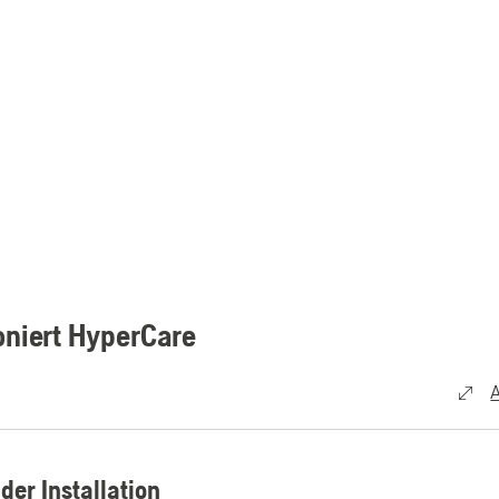
oniert HyperCare
A
der Installation