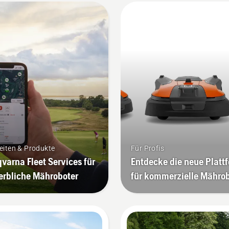
eiten & Produkte
Für Profis
varna Fleet Services für
Entdecke die neue Platt
rbliche Mähroboter
für kommerzielle Mährob