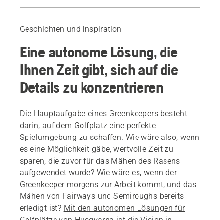
Einleitung
GC Hamburg-Walddörfer; Worcestershire Golf Club
Geschichten und Inspiration
Eine zeitsparende Lösung
Eine autonome Lösung, die
Österåker’s Golf Club
Eine Vielzahl von Verbesserungen
Ihnen Zeit gibt, sich auf die
Weitere Informationen
Details zu konzentrieren
Vorführung buchen
Die Hauptaufgabe eines Greenkeepers besteht
darin, auf dem Golfplatz eine perfekte
Spielumgebung zu schaffen. Wie wäre also, wenn
es eine Möglichkeit gäbe, wertvolle Zeit zu
sparen, die zuvor für das Mähen des Rasens
aufgewendet wurde? Wie wäre es, wenn der
Greenkeeper morgens zur Arbeit kommt, und das
Mähen von Fairways und Semiroughs bereits
erledigt ist?
Mit den autonomen Lösungen für
Golfplätze von Husqvarna
ist die Vision in