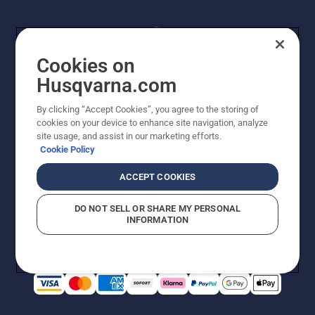
Cookies on
Husqvarna.com
By clicking “Accept Cookies”, you agree to the storing of
© Husqvarna® AB (publ). Alle Rechte vorbehalten. Die
cookies on your device to enhance site navigation, analyze
Preisangaben sind unverbindliche Preisempfehlungen
site usage, and assist in our marketing efforts.
von Husqvarna Schweiz AG an den teilnehmenden
Cookie Policy
Fachhandel, Preise in CHF inklusive 8,1% MWST und
VRG. Änderungen vorbehalten. Alle Preise sind
ACCEPT COOKIES
unverbindliche Preisempfehlungen (inkl. MwSt), es sei
denn sie sind für den direkten Kauf verfügbar.
DO NOT SELL OR SHARE MY PERSONAL
Cookie-Richtlinie
Nutzungsbedingungen
Datenschutzerklärung
INFORMATION
Imprint
Vermutete Verstöße melden