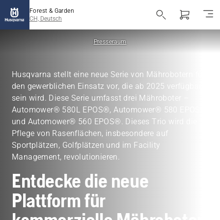
Forest & Garden
CH, Deutsch
Presseraum
Husqvarna stellt eine neue Serie von Mährobotern für
den gewerblichen Einsatz vor, die ab 2025 verfügbar
sein wird. Diese Serie umfasst drei Mähroboter –
Automower® 580L EPOS®, Automower® 580 EPOS®
und Automower® 560 EPOS®. Dieses Trio wird die
Pflege von Rasenflächen, insbesondere auf
Sportplätzen, Golfplätzen und im Facility
Management, revolutionieren.
Entdecke die neue
Plattform für
kommerzielle Mähroboter.