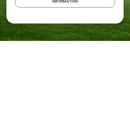
INFORMATION
SPORT
Automower® 580 EPOS: Mit seinem
leistungsstarken Schneidmotor und seiner
grossen Flächenkapazität wurde er in erster Linie
für Sportplätze entwickelt. Er arbeitet kabellos
und ermöglicht so eine einfache Installation und
Wartung. Dieses Modell bietet eine zusätzliche
Flexibilität bei der Pflege von Sportrasen und
kann an die spezifischen Anforderungen in Bezug
auf Rasenhöhe und Spielbedingungen angepasst