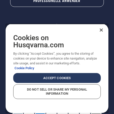
PROFESSIONELLE ANWENDER
Cookies on
Husqvarna.com
By clicking “Accept Cookies”, you agree to the storing of
© Husqvarna® AB (publ). Alle Rechte vorbehalten. Die
cookies on your device to enhance site navigation, analyze
Preisangaben sind unverbindliche Preisempfehlungen
site usage, and assist in our marketing efforts.
von Husqvarna Schweiz AG an den teilnehmenden
Cookie Policy
Fachhandel, Preise in CHF inklusive 8,1% MWST und
VRG. Änderungen vorbehalten. Alle Preise sind
ACCEPT COOKIES
unverbindliche Preisempfehlungen (inkl. MwSt), es sei
denn sie sind für den direkten Kauf verfügbar.
DO NOT SELL OR SHARE MY PERSONAL
Cookie-Richtlinie
Nutzungsbedingungen
Datenschutzerklärung
INFORMATION
Imprint
Vermutete Verstöße melden