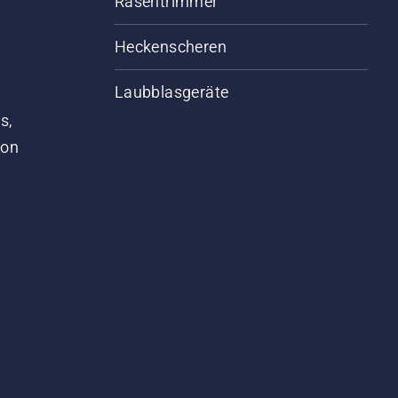
Rasentrimmer
Heckenscheren
Laubblasgeräte
s,
von