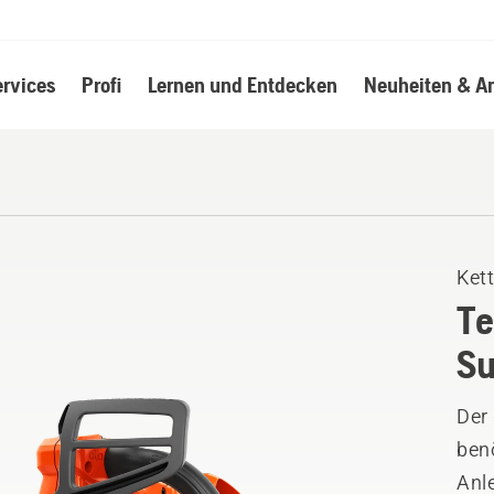
ervices
Profi
Lernen und Entdecken
Neuheiten & A
Ket
Te
Su
Der
benö
Anl