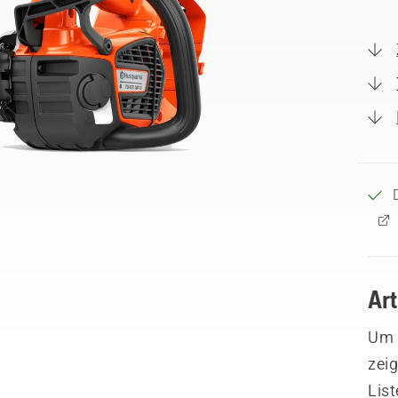
Ar
Um I
zeig
List