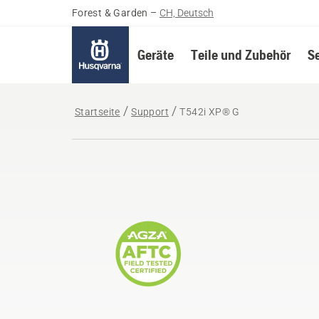
Forest & Garden
–
CH, Deutsch
Geräte
Teile und Zubehör
S
Startseite
Support
T542i XP® G