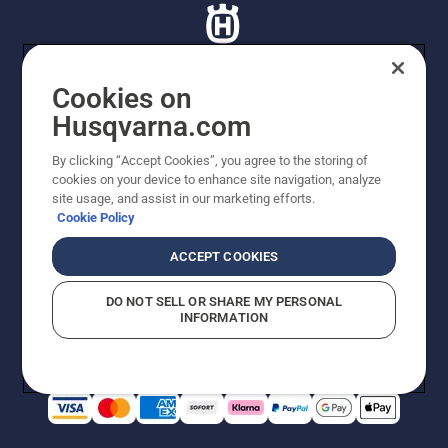
Cookies on
Husqvarna.com
© Husqvarna® AB (publ). lle Rechte vorbehalten. Die
Preisangaben sind unverbindliche Preisempfehlungen
By clicking “Accept Cookies”, you agree to the storing of
von Husqvarna Schweiz AG an den teilnehmenden
cookies on your device to enhance site navigation, analyze
Fachhandel, es sei denn, sie sind für den direkten Kauf
site usage, and assist in our marketing efforts.
im Webshop von Husqvarna verfügbar. Preise in CHF
Cookie Policy
inklusive 8,1% MWST und VRG. Irrtümer und
Änderungen in Form, Technik, Ausstattung und Preis
ACCEPT COOKIES
bleiben vorbehalten. Aus Angaben oder Abbildungen
können keine Ansprüche geltend gemacht werden.
DO NOT SELL OR SHARE MY PERSONAL
Cookie-Richtlinie
Nutzungsbedingungen
Datenschutzerklärung
INFORMATION
Imprint
Vermutete Verstöße melden