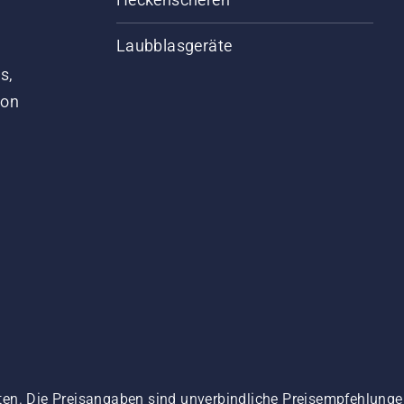
Laubblasgeräte
s,
von
ten. Die Preisangaben sind unverbindliche Preisempfehlun