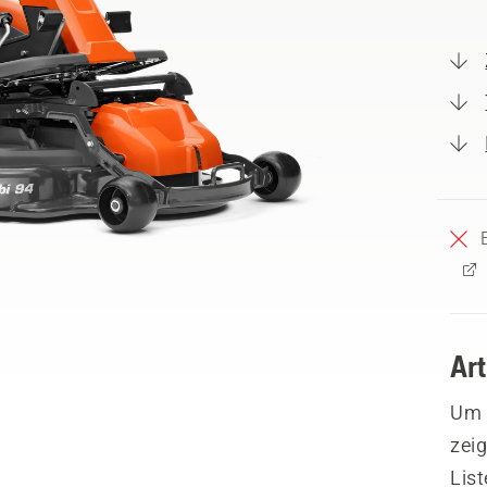
Ar
Um I
zeig
List