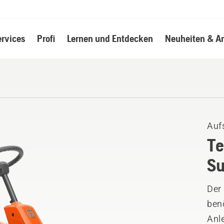
ervices
Profi
Lernen und Entdecken
Neuheiten & A
Auf
Te
Su
Der
benö
Anl