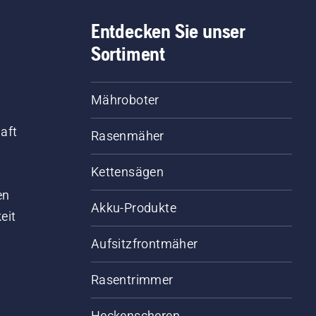
Entdecken Sie unser
Sortiment
Mähroboter
aft
Rasenmäher
Kettensägen
d
en
Akku-Produkte
eit
Aufsitzfrontmäher
Rasentrimmer
Heckenscheren