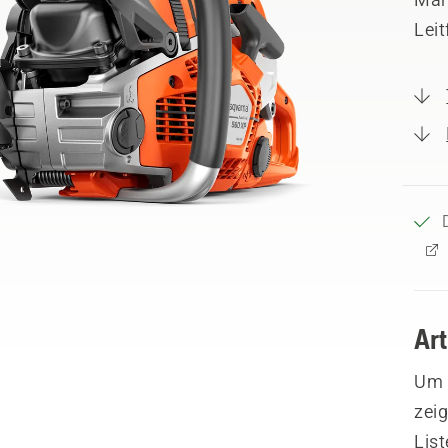
Leit
Ar
Um I
zeig
List