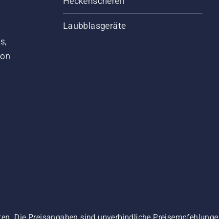
Heckenscheren
Laubblasgeräte
s,
von
ten. Die Preisangaben sind unverbindliche Preisempfehlun