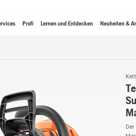
ervices
Profi
Lernen und Entdecken
Neuheiten & A
Ket
Te
Su
Ma
Der
Mark