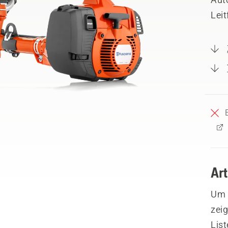
Leit
Ar
Um I
zeig
List