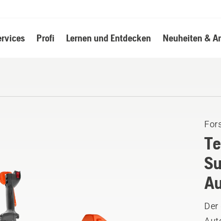
ervices
Profi
Lernen und Entdecken
Neuheiten & A
Fors
Te
Su
Au
Der
Aut