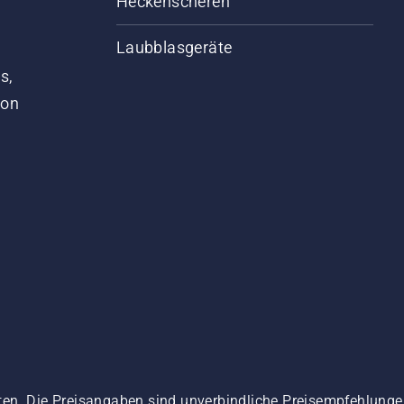
Heckenscheren
Laubblasgeräte
s,
von
ten. Die Preisangaben sind unverbindliche Preisempfehlun