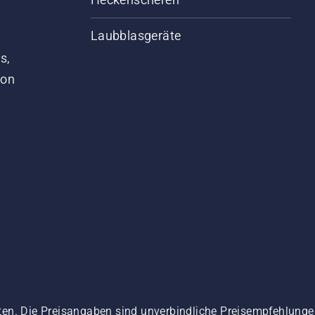
Laubblasgeräte
s,
von
ten. Die Preisangaben sind unverbindliche Preisempfehlun