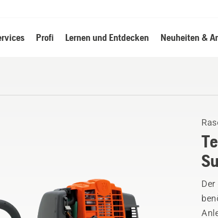
ervices
Profi
Lernen und Entdecken
Neuheiten & A
Ras
Te
Su
Der
benö
Anl