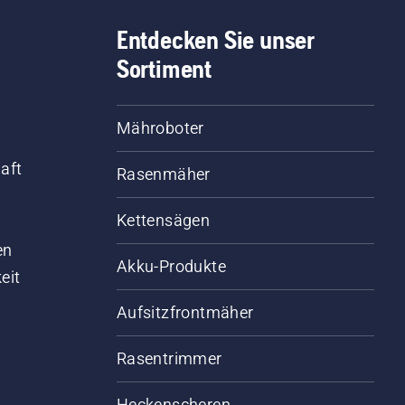
Entdecken Sie unser
Sortiment
Mähroboter
aft
Rasenmäher
Kettensägen
d
en
Akku-Produkte
eit
Aufsitzfrontmäher
Rasentrimmer
Heckenscheren