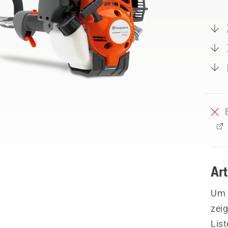
Ar
Um I
zeig
List