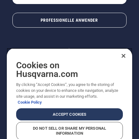
PROFESSIONELLE ANWENDER
Cookies on
Husqvarna.com
By clicking “Accept Cookies”, you agree to the storing of
© Husqvarna® AB (publ). Alle Rechte vorbehalten. Die
cookies on your device to enhance site navigation, analyze
Preisangaben sind unverbindliche Preisempfehlungen
site usage, and assist in our marketing efforts.
von Husqvarna Schweiz AG an den teilnehmenden
Cookie Policy
Fachhandel, Preise in CHF inklusive 8,1% MWST und
VRG. Änderungen vorbehalten. Alle Preise sind
ACCEPT COOKIES
unverbindliche Preisempfehlungen (inkl. MwSt), es sei
denn sie sind für den direkten Kauf verfügbar.
DO NOT SELL OR SHARE MY PERSONAL
Cookie-Richtlinie
Nutzungsbedingungen
Datenschutzerklärung
INFORMATION
Imprint
Vermutete Verstöße melden